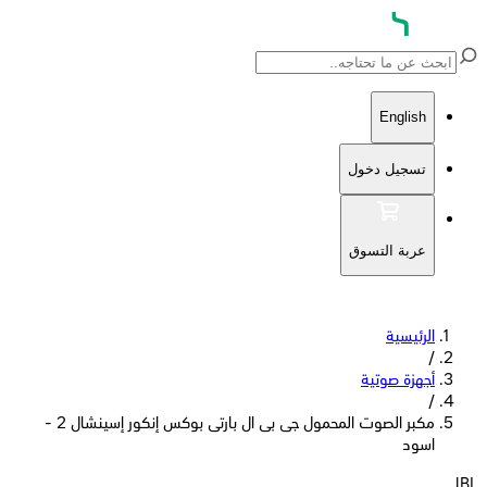
English
تسجيل دخول
عربة التسوق
الرئيسية
/
أجهزة صوتية
/
مكبر الصوت المحمول جى بى ال بارتى بوكس إنكور إسينشال 2 -
اسود
JBL