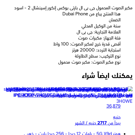
مكبر الصوت المحمول جى بى ال بارتى بوكس إنكور إسينشال 2 - اسود
Dubai Phone هذا المنتج يباع من
الضمان
سنة من الوكيل المحلي
العلامة التجارية: جى بى ال
فئة الجهاز: مكبرات صوت
أقصى قدرة خرج لمكبر الصوت: 100 واط
استجابة التردد: 20000 هرتز
نوع التركيب: سطح الطاولة
نوع مكبر الصوت: مكبر صوت محمول
يمكنك ايضاً شراء
ال جى جهاز تنقية الهواء 100 متر 6 step filtration - Plasm aster
Plus Ionizer - كريمي ثلجي &amp;اسود - AS10GDWH0
36,879
جنيه
يبدأ من
2717
جنيه / الشهر
هونر 5G X9d - رامات 12 جيجا - 256 جيجا بايت - ذهبي