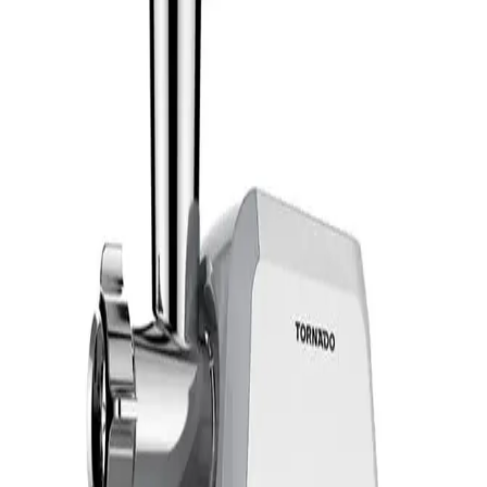
جنيه
يبدأ من
273
جنيه / الشهر
ميانتا خلاط يدوي بقوة 1000 وات سعة المفرمة و بولة 700 مل -
ستانلس ستيل - HB111735A
الدعم عبر البريد الالكتروني
Info@halan.com
2,099
الدعم عبر الهاتف
16303
جنيه
قم بتنزيل ابليكيشن حالا
يبدأ من
155
جنيه / الشهر
ميانتا مضرب يدوي بقوة 500 وات - 5 سرعات - اسود - موديل
HM13729A
الرئيسية
1,309
الفئات
جنيه
التسوق
يبدأ من
97
جنيه / الشهر
حسابي
تورنيدو مضرب يدوي بقوة 1000 وات سعة 900 مللي مع محضرة
طعام و مضرب بيض - اسود - THB-1000MK
3,409