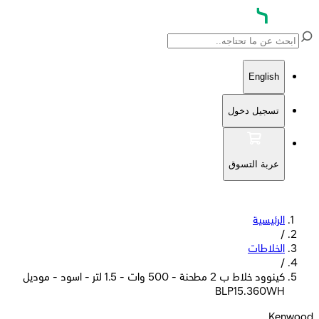
English
تسجيل دخول
عربة التسوق
الرئيسية
/
الخلاطات
/
كينوود خلاط ب 2 مطحنة - 500 وات - 1.5 لتر - اسود - موديل
BLP15.360WH
Kenwood