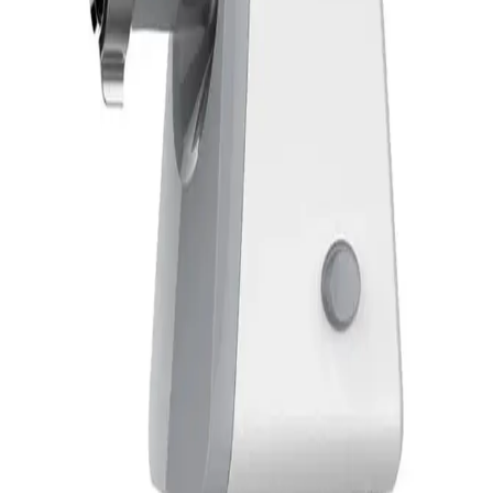
جنيه
يبدأ من
252
جنيه / الشهر
تورنيدو مفرمة اللحوم 1200 وات مزودة بأسلحة استانلس و سرعة
تربو - أبيض - موديلMG-1200T
5,149
جنيه
يبدأ من
380
جنيه / الشهر
فريش هاند بلندرسعة 700 مل - بقوة 800 وات - فضى - موديل
HB-800N*114411
1,739
جنيه
يبدأ من
129
جنيه / الشهر
ميانتا خلاط مع مطحنتين، سعة 1.75 لتر - بقوة 600 وات - اسود -
BL1281G
1,449