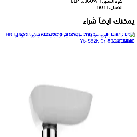
كود المنتج: BLP15.360WH
الضمان: 1 Year
يمكنك ايضاً شراء
ميانتا كبة ميني بقوة 400 وات - سعة 500 مللى - أسود -
CH2331B
869
جنيه
يبدأ من
65
جنيه / الشهر
ميانتا مفرمة و خلاط بسرعتين بقوة 1000 وات سعة 2.5 لتر مفرمة و
2 لترخلاط - شفرات ستانلس ستيل - FP141435A
2,649
جنيه
يبدأ من
196
جنيه / الشهر
كينوود خلاط كهربائي 1000 وات - موديلBLM45 - (ضمان سنة)
3,699