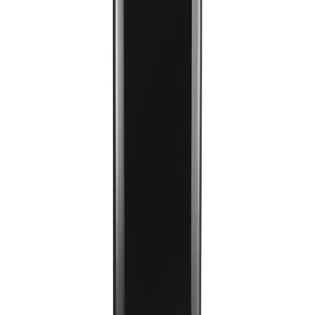
6,199
جنيه
يبدأ من
457
جنيه / الشهر
كولدير مبرد مياه ساخن وبارد - اسود - موديل KWD B 3.1 - 5634
6,099
جنيه
يبدأ من
450
جنيه / الشهر
بينجوين مبرد مياه بقوة 500 وات 3 حنفيات 109 سم مع وحدة
تخزين قارورة من الاعلى - اسود - PD002
6,599
جنيه
يبدأ من
487
جنيه / الشهر
كولدير مبرد المياه - أسود - موديل KWDBF3.1 - 5641
6,699