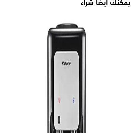
يمكنك ايضاً شراء
كولدير مبرد مياه تحميل سفلى 2 حنفية - اسود - BL Black/KWDB
Type A ( Digital Screen )
10,499
جنيه
يبدأ من
774
جنيه / الشهر
كولدير مبرد مياه تحميل علوي 2 حنفية - بقوة 550 وات - بارد*
ساخن -مزود بثلاجة بشاشة LED - أسود - موديل AF 3.1
8,989
جنيه
يبدأ من
663
جنيه / الشهر
كولدير مبرد مياه تحميل علوي 2 حنفيه - اسود نحيف
6,799
جنيه
يبدأ من
501
جنيه / الشهر