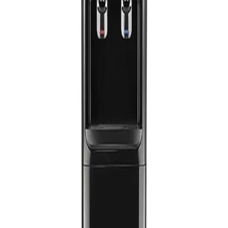
كولدير مبرد مياة تحميل علوي مع ثلاجة Type AF 2.1 - فضى
الدعم عبر البريد الالكتروني
Info@halan.com
8,699
جنيه
الدعم عبر الهاتف
16303
يبدأ من
641
جنيه / الشهر
قم بتنزيل ابليكيشن حالا
كولدير مبرد مياه ساخن وبارد - اسود - موديل KWD BFW 3.1 -
5658
6,459
الرئيسية
الفئات
جنيه
يبدأ من
476
جنيه / الشهر
التسوق
كولدير مبرد مياه - تحميل سفلى - فضى - موديل KWDB - 5573
حسابي
7,499
جنيه
يبدأ من
553
جنيه / الشهر
كولدير مبرد مياه ساخن و بارد - موديلKWD B1.1