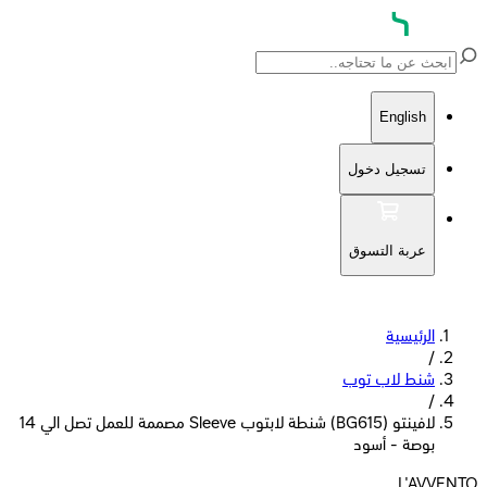
English
تسجيل دخول
عربة التسوق
الرئيسية
/
شنط لاب توب
/
لافينتو (BG615) شنطة لابتوب Sleeve مصممة للعمل تصل الي 14
بوصة - أسود
L'AVVENTO