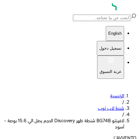
English
تسجيل دخول
عربة التسوق
الرئيسية
/
شنط لاب توب
/
لافينتو BG74B شنطة ظهر Discovery الحجم يصل الي 15.6 بوصة -
أسود
L'AVVENTO