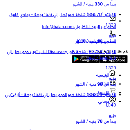
يبدأ من
330
جنيه / الشهر
لافينتو (BG57D) شنطة ظهر تصل إلي 15.6 بوصة - رمادي غامق
1,329
الدعم عبر البريد الالكتروني
Info@halan.com
جنيه
يبدأ من
98
جنيه / الشهر
الدعم عبر الهاتف
16303
لافينتو (BG73B) شنطة ظهر Discovery للاب توب حجم يصل الي
قم بتنزيل ابليكيشن حالا
15.6بوصة - أسود
1,329
الرئيسية
جنيه
الفئات
يبدأ من
98
جنيه / الشهر
التسوق
لافينتو (BG806) شنطة ظهر الحجم يصل الي 15.6 بوصة - أزرق*بني
حسابي
1,049
جنيه
يبدأ من
78
جنيه / الشهر