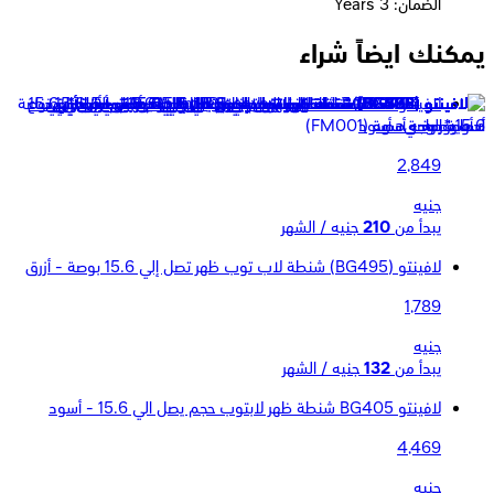
الضمان: 3 Years
يمكنك ايضاً شراء
لافينتو BG794 شنطة ظهر للاب توب Trolley حجم يصل الي 15.6
بوصة - أسود
2,849
جنيه
يبدأ من
210
جنيه / الشهر
لافينتو (BG495) شنطة لاب توب ظهر تصل إلي 15.6 بوصة - أزرق
1,789
جنيه
يبدأ من
132
جنيه / الشهر
لافينتو BG405 شنطة ظهر لابتوب حجم يصل الي 15.6 - أسود
4,469
جنيه