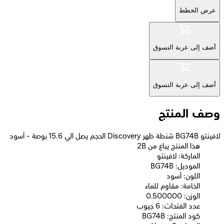
عرض الخطط
أضف إلى عربة التسوق
أضف إلى عربة التسوق
وصف المنتج
لافينتو BG74B شنطة ظهر Discovery الحجم يصل الي 15.6 بوصة - أسود
2B هذا المنتج يباع من
الماركة: لافينتو
الموديل: BG74B
اللون: أسود
الخامة: مقاوم للماء
الوزن: 0.500000
عدد الفتحات: 6 جيوب
كود المنتج: BG74B