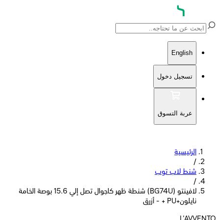
English
تسجيل دخول
عربة التسوق
الرئيسية
/
شنط لاب توب
/
لافينتو (BG74U) شنطة ظهر كاجوال تصل إلي 15.6 بوصة الخامة
نايلون+PU + - أزرق
L'AVVENTO