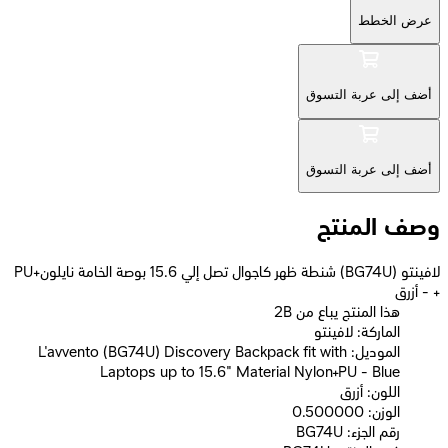
عرض الخطط
أضف إلى عربة التسوق
أضف إلى عربة التسوق
وصف المنتج
لافينتو (BG74U) شنطة ظهر كاجوال تصل إلي 15.6 بوصة الخامة نايلون+PU
+ - أزرق
2B هذا المنتج يباع من
الماركة: لافينتو
الموديل: L'avvento (BG74U) Discovery Backpack fit with
Laptops up to 15.6" Material Nylon+PU - Blue
اللون: أزرق
الوزن: 0.500000
رقم الجزء: BG74U