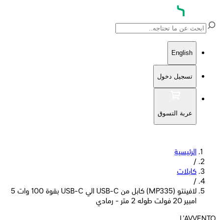
English
تسجيل دخول
عربة التسوق
الرئيسية
/
كابلات
/
لافينتو (MP335) كابل من USB-C الي USB-C بقوة 100 وات 5
امبير 20 فولت طوله 2 متر - رمادي
L'AVVENTO