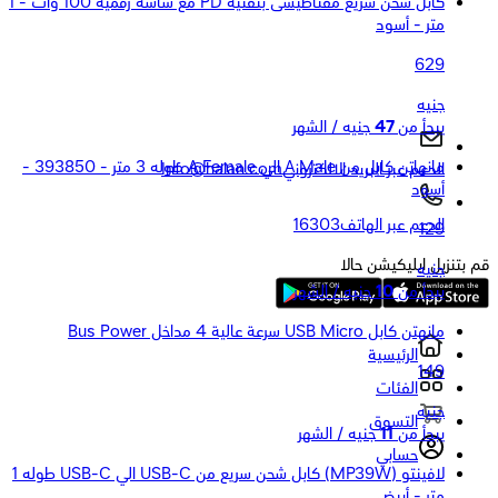
كابل شحن سريع مفناطيسى بتقنية PD مع شاشة رقمية 100 وات - 1
متر - أسود
629
جنيه
يبدأ من
47
جنيه / الشهر
مانهاتن كابل من A Male الي A Female طوله 3 متر - 393850 -
الدعم عبر البريد الالكتروني
Info@halan.com
أسود
الدعم عبر الهاتف
16303
129
قم بتنزيل ابليكيشن حالا
جنيه
يبدأ من
10
جنيه / الشهر
مانهتن كابل USB Micro سرعة عالية 4 مداخل Bus Power
الرئيسية
149
الفئات
جنيه
التسوق
يبدأ من
11
جنيه / الشهر
حسابي
لافينتو (MP39W) كابل شحن سريع من USB-C الي USB-C طوله 1
متر - أبيض