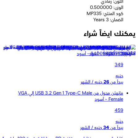
اللون: رمادي
الوزن: 0.500000
كود المنتج: MP335
الضمان: 3 Years
يمكنك ايضاً شراء
موفي 409911863 كابل من USB-C إلي SB-C طولة 1 متر
840056185753 - أسود
349
جنيه
يبدأ من
26
جنيه / الشهر
مانهتن محول من USB 3.2 Gen 1 Type-C Male إلي VGA
Female - أسود
459
جنيه
يبدأ من
34
جنيه / الشهر