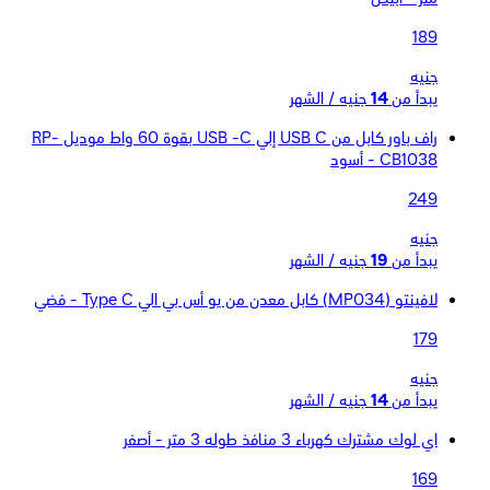
189
جنيه
يبدأ من
14
جنيه / الشهر
راف باور كابل من USB C إلي USB -C بقوة 60 واط موديل RP-
CB1038 - أسود
249
جنيه
يبدأ من
19
جنيه / الشهر
لافينتو (MP034) كابل معدن من يو أس بي الي Type C - فضي
179
جنيه
يبدأ من
14
جنيه / الشهر
اي لوك مشترك كهرباء 3 منافذ طوله 3 متر - أصفر
169