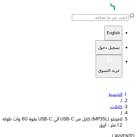
English
تسجيل دخول
عربة التسوق
الرئيسية
/
كابلات
/
لافينتو (MP35L) كابل من USB-C الي USB-C بقوة 60 وات طوله
1.2 متر - أزرق
L'AVVENTO