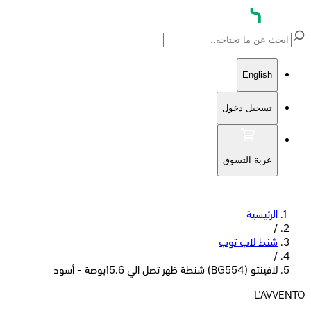
English
تسجيل دخول
عربة التسوق
الرئيسية
/
شنط لاب توب
/
لافينتو (BG554) شنطة ظهر تصل الي 15.6بوصة - أسود
L'AVVENTO