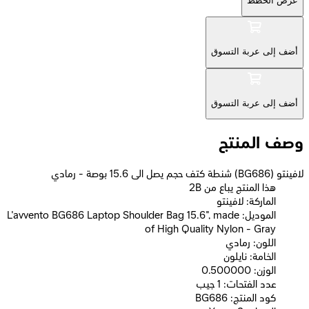
عرض الخطط
أضف إلى عربة التسوق
أضف إلى عربة التسوق
وصف المنتج
لافينتو (BG686) شنطة كتف حجم يصل الى 15.6 بوصة - رمادي
2B هذا المنتج يباع من
الماركة: لافينتو
الموديل: L'avvento BG686 Laptop Shoulder Bag 15.6", made
of High Quality Nylon - Gray
اللون: رمادي
الخامة: نايلون
الوزن: 0.500000
عدد الفتحات: 1 جيب
كود المنتج: BG686