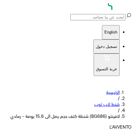
English
تسجيل دخول
عربة التسوق
الرئيسية
/
شنط لاب توب
/
لافينتو (BG686) شنطة كتف حجم يصل الى 15.6 بوصة - رمادي
L'AVVENTO