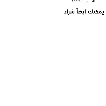
الضمان: 3 Years
يمكنك ايضاً شراء
لافينتو (BG733) شنطة لاب توب حجم يصل الى 15.6 بوصة - أسود
1,329
جنيه
يبدأ من
98
جنيه / الشهر
لافينتو (BG806) شنطة ظهر الحجم يصل الي 15.6 بوصة - أزرق*بني
1,049
جنيه
يبدأ من
78
جنيه / الشهر
لافينتو (BG58B ) شنطة لاب توب ظهر تصل إلي 15.6 بوصة -
أسود*رمادي
1,059
جنيه