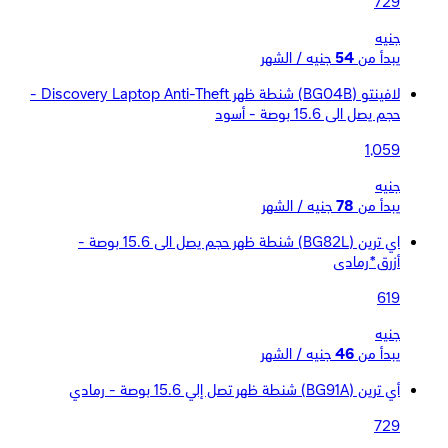
729
جنيه
يبدأ من
54
جنيه / الشهر
لافينتو (BG04B) شنطة ظهر Discovery Laptop Anti-Theft -
حجم يصل الى 15.6 بوصة - أسود
1,059
جنيه
يبدأ من
78
جنيه / الشهر
اي ترين (BG82L) شنطة ظهر حجم يصل الى 15.6 بوصة -
أزرق*رمادى
619
جنيه
يبدأ من
46
جنيه / الشهر
أي ترين (BG91A) شنطة ظهر تصل إلي 15.6 بوصة - رمادي
729