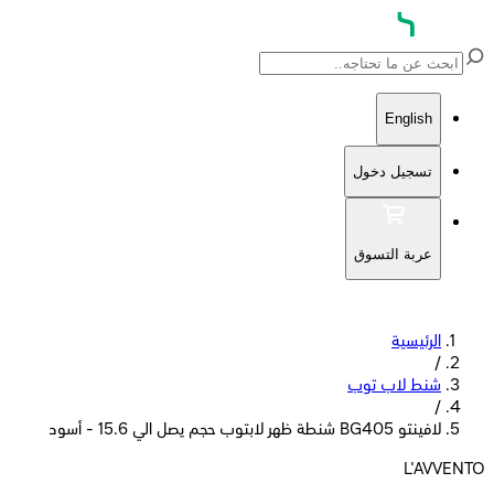
English
تسجيل دخول
عربة التسوق
الرئيسية
/
شنط لاب توب
/
لافينتو BG405 شنطة ظهر لابتوب حجم يصل الي 15.6 - أسود
L'AVVENTO