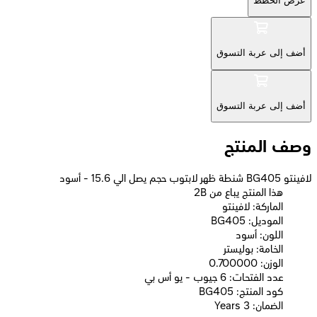
عرض الخطط
أضف إلى عربة التسوق
أضف إلى عربة التسوق
وصف المنتج
لافينتو BG405 شنطة ظهر لابتوب حجم يصل الي 15.6 - أسود
2B هذا المنتج يباع من
الماركة: لافينتو
الموديل: BG405
اللون: أسود
الخامة: بوليستر
الوزن: 0.700000
عدد الفتحات: 6 جيوب - يو أس بي
كود المنتج: BG405
الضمان: 3 Years