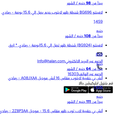
يبدأ من
98
جنيه / الشهر
لافينتو BG696 شنطة ظهر لابتوب حجم يصل الي 15.6 بوصة - رمادي
1,459
جنيه
يبدأ من
108
جنيه / الشهر
لافينتو (BG924) شنطة ظهر تصل الي 15.6بوصة - رمادي * ازرق
859
الدعم عبر البريد الالكتروني
Info@halan.com
جنيه
يبدأ من
64
جنيه / الشهر
الدعم عبر الهاتف
16303
أتش بي حقيبة لابتوب مقاس 16 أنش موديل A08JXAA - رمادي
قم بتنزيل ابليكيشن حالا
1,499
جنيه
يبدأ من
111
جنيه / الشهر
أتش بي حقيبة لاب توب ظهر مقاس 15.6 - موديل 2Z8P3AA - رمادي