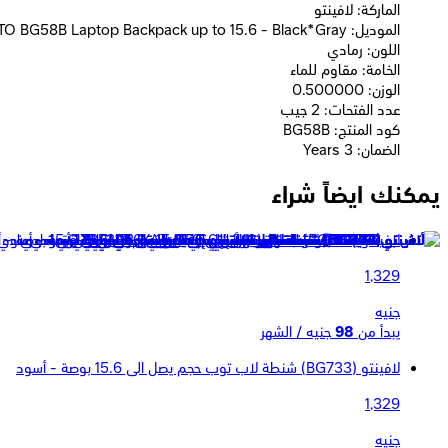
الماركة: لافينتو
الموديل: L'AVVENTO BG58B Laptop Backpack up to 15.6 - Black*Gray
اللون: رمادي
الخامة: مقاوم للماء
الوزن: 0.500000
عدد الفتحات: 2 جيب
كود المنتج: BG58B
الضمان: 3 Years
يمكنك ايضاً شراء
لافينتو (BG57A) شنطة ظهر تصل إلي 15.6 بوصة - رمادي
1,329
جنيه
يبدأ من
98
جنيه / الشهر
لافينتو (BG733) شنطة لاب توب حجم يصل الى 15.6 بوصة - أسود
1,329
جنيه