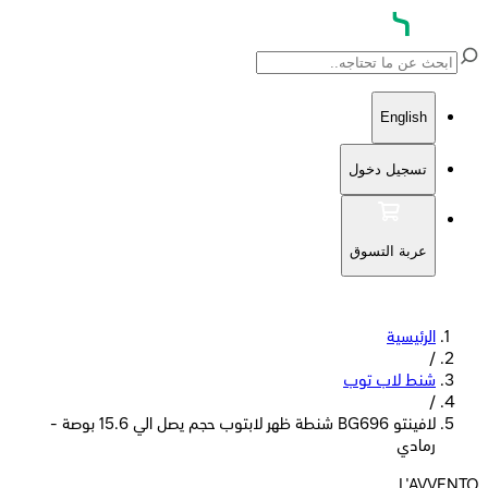
English
تسجيل دخول
عربة التسوق
الرئيسية
/
شنط لاب توب
/
لافينتو BG696 شنطة ظهر لابتوب حجم يصل الي 15.6 بوصة -
رمادي
L'AVVENTO