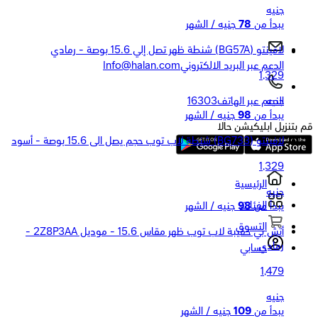
جنيه
يبدأ من
78
جنيه / الشهر
لافينتو (BG57A) شنطة ظهر تصل إلي 15.6 بوصة - رمادي
الدعم عبر البريد الالكتروني
Info@halan.com
1,329
جنيه
الدعم عبر الهاتف
16303
يبدأ من
98
جنيه / الشهر
قم بتنزيل ابليكيشن حالا
لافينتو (BG733) شنطة لاب توب حجم يصل الى 15.6 بوصة - أسود
1,329
الرئيسية
جنيه
الفئات
يبدأ من
98
جنيه / الشهر
التسوق
أتش بي حقيبة لاب توب ظهر مقاس 15.6 - موديل 2Z8P3AA -
رمادي
حسابي
1,479
جنيه
يبدأ من
109
جنيه / الشهر