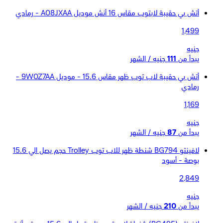
أتش بي حقيبة لابتوب مقاس 16 أنش موديل A08JXAA - رمادي
1,499
جنيه
يبدأ من
111
جنيه / الشهر
أتش بي حقيبة لاب توب ظهر مقاس 15.6 - موديل 9W0Z7AA -
رمادي
1,169
جنيه
يبدأ من
87
جنيه / الشهر
لافينتو BG794 شنطة ظهر للاب توب Trolley حجم يصل الي 15.6
بوصة - أسود
2,849
جنيه
يبدأ من
210
جنيه / الشهر