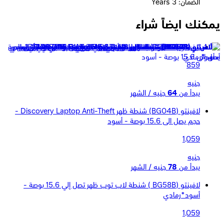
الضمان: 3 Years
يمكنك ايضاً شراء
لافينتو (BG924) شنطة ظهر تصل الي 15.6بوصة - رمادي * ازرق
859
جنيه
يبدأ من
64
جنيه / الشهر
لافينتو (BG04B) شنطة ظهر Discovery Laptop Anti-Theft -
حجم يصل الى 15.6 بوصة - أسود
1,059
جنيه
يبدأ من
78
جنيه / الشهر
لافينتو (BG58B ) شنطة لاب توب ظهر تصل إلي 15.6 بوصة -
أسود*رمادي
1,059