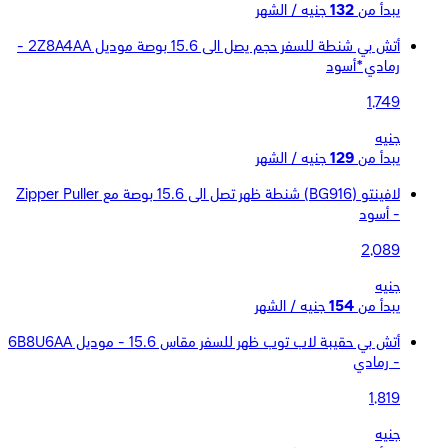
يبدأ من
132
جنيه / الشهر
أتش بي شنطة للسفر حجم يصل الى 15.6 بوصة موديل 2Z8A4AA -
رمادي*أسود
1,749
جنيه
يبدأ من
129
جنيه / الشهر
لافينتو (BG916) شنطة ظهر تصل الى 15.6 بوصة مع Zipper Puller
- أسود
2,089
جنيه
يبدأ من
154
جنيه / الشهر
أتش بي حقيبة لاب توب ظهر للسفر مقاس 15.6 - موديل 6B8U6AA
- رمادي
1,819
جنيه