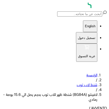
English
تسجيل دخول
عربة التسوق
الرئيسية
/
شنط لاب توب
/
لافينتو (BG84A) شنطة ظهر للاب توب بحجم يصل الي 15.6 بوصة -
رمادي
L'AVVENTO