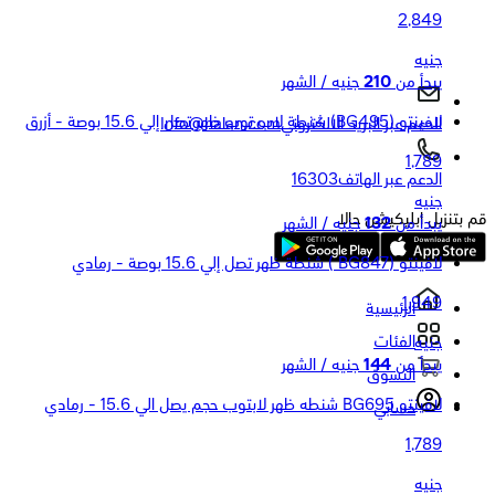
2,849
جنيه
يبدأ من
210
جنيه / الشهر
لافينتو (BG495) شنطة لاب توب ظهر تصل إلي 15.6 بوصة - أزرق
الدعم عبر البريد الالكتروني
Info@halan.com
1,789
الدعم عبر الهاتف
16303
جنيه
قم بتنزيل ابليكيشن حالا
يبدأ من
132
جنيه / الشهر
لافينتو (BG847 ) شنطة ظهر تصل إلي 15.6 بوصة - رمادي
1,949
الرئيسية
الفئات
جنيه
يبدأ من
144
جنيه / الشهر
التسوق
لافينتو BG695 شنطه ظهر لابتوب حجم يصل الي 15.6 - رمادي
حسابي
1,789
جنيه