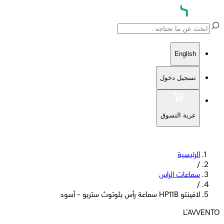
English
تسجيل دخول
عربة التسوق
الرئيسية
/
سماعات الراس
/
لافينتو HP11B سماعة رأس بلوتوث ستريو - أسود
L'AVVENTO