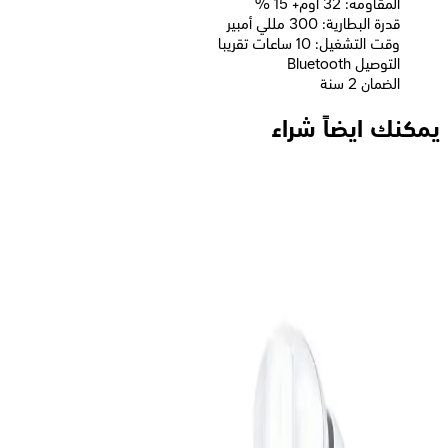
المقاومه: 32 اوم+ 15 %
قدرة البطارية: 300 مللي أمبير
وقت التشغيل: 10 ساعات تقريبا
التوصيل Bluetooth
الضمان 2 سنة
يمكنك ايضاً شراء
لافينتو HP06A سماعة رأس 3.5 مم أستريو بمدخل ذهبي مقاس
مكبر الصوت 40 مم - رمادي
529
جنيه
يبدأ من
39
جنيه / الشهر
لافينتو (HP235) سماعة رأس بلوتوث 5.0 مع ميكروفون Turbo
Bass - أحمر*أسود
889
جنيه
يبدأ من
66
جنيه / الشهر