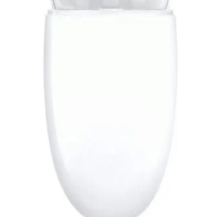
849
جنيه
يبدأ من
63
جنيه / الشهر
جي بي إل Tune 520BT سماعه رأس لاسلكية - أزرق
2,199
جنيه
يبدأ من
162
جنيه / الشهر
لوجيتك سماعة رأس ستريو H151 - أسود
1,349
جنيه
يبدأ من
100
جنيه / الشهر
لافينتو HP66L سماعة أذن مع ميكرفون و تحكم في مستوى الصوت
- أزرق
219