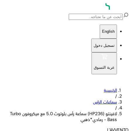
English
تسجيل دخول
عربة التسوق
الرئيسية
/
سماعات الراس
/
لافينتو (HP236) سماعة رأس بلوتوث 5.0 مع ميكروفون Turbo
Bass - رمادي*ذهبي
L'AVVENTO