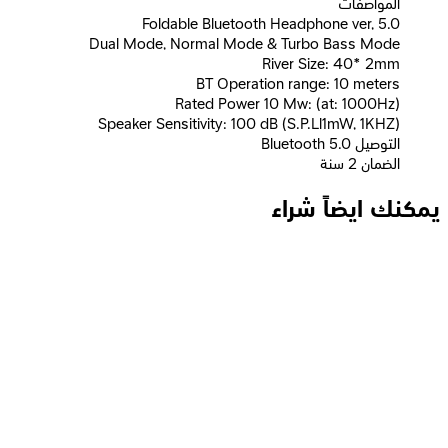
المواصفات
Foldable Bluetooth Headphone ver, 5.0
Dual Mode, Normal Mode & Turbo Bass Mode
River Size: 40* 2mm
BT Operation range: 10 meters
Rated Power 10 Mw: (at: 1000Hz)
Speaker Sensitivity: 100 dB (S.P.Ll1mW, 1KHZ)
التوصيل Bluetooth 5.0
الضمان 2 سنة
يمكنك ايضاً شراء
لوجيتك H111 سماعات ستيريو + ميكروفون - مدخل واحد AUX -
أسود
639
جنيه
يبدأ من
48
جنيه / الشهر
لافينتو (HP25A) سماعة رأس لاسلكية ANC بلوتوث 5.3 وبطارية
300 مللي أمبير - رمادي