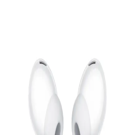
1,999
جنيه
يبدأ من
148
جنيه / الشهر
لافينتو (HP366) سماعات أذن بلوتوث 5.0 مع غطاء سيليكون -
أبيض
929
جنيه
يبدأ من
69
جنيه / الشهر
لافينتو HP66R سماعة أذن مع ميكرفون و تحكم في مستوى الصوت
الدعم عبر البريد الالكتروني
Info@halan.com
- أحمر
الدعم عبر الهاتف
16303
219
قم بتنزيل ابليكيشن حالا
جنيه
يبدأ من
17
جنيه / الشهر
لوجيتك H390 سماعة رأس USB - أسود
الرئيسية
1,479