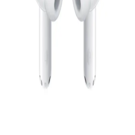
الفئات
جنيه
التسوق
يبدأ من
109
جنيه / الشهر
حسابي
لوجيتك سماعة رأس ستريو H151 - أسود
1,349
جنيه
يبدأ من
100
جنيه / الشهر
هواوي سماعة اذن FreeBuds SE 4 ANC - أسود
2,799
جنيه
يبدأ من
207
جنيه / الشهر
هونر Earbuds X6 سماعة أذن لاسلكية - أبيض
1,899
جنيه
يبدأ من
140
جنيه / الشهر