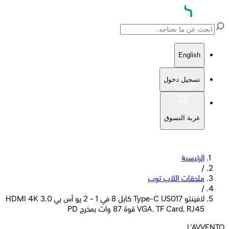
English
تسجيل دخول
عربة التسوق
الرئيسية
/
ملحقات اللاب توب
/
لافينتو Type-C US017 كابل 8 في 1 - 2 يو أس بي 3.0 HDMI 4K
VGA, TF Card, RJ45 قوة 87 وات بمخرج PD
L'AVVENTO