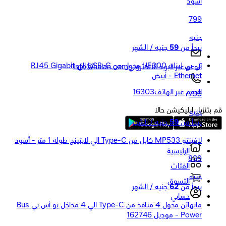
أسود
799
جنيه
يبدأ من
59
جنيه / الشهر
تي بي لينك UE300 محول من USB-C إلي RJ45 Gigabit
الدعم عبر البريد الالكتروني
Info@halan.com
Ethernet - أبيض
الدعم عبر الهاتف
16303
799
قم بتنزيل ابليكيشن حالا
جنيه
يبدأ من
59
جنيه / الشهر
لافينتو MP533 كابل من Type-C الي لايتينج طوله 1 متر - أسود
الرئيسية
839
الفئات
جنيه
التسوق
يبدأ من
62
جنيه / الشهر
حسابي
مانهاتن محول 4 منافذ من Type-C الي 4 مداخل يو أس بي Bus
Power - موديل 162746