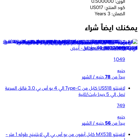
الوزن: 0.500000
كود المنتج: US017
الضمان: 3 Years
يمكنك ايضاً شراء
مانهتن محول من USB 3.0 إلي أنترنت Gigabit بسرعة عالية
10/100/1000 Mbps - أبيض
1,049
جنيه
يبدأ من
78
جنيه / الشهر
لافينتو US518 كابل من Type-C الي 4 يو أس بي 3.0 فائق السرعة
تصل الي 5 جيجا بايت/ثانية
749
جنيه
يبدأ من
56
جنيه / الشهر
لافينتو MX53B كابل أيفون من يو أس بي الي لايتنينج طوله 1 متر -