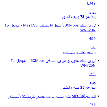
1,049
جنيه
يبدأ من
78
جنيه / الشهر
تى بى لينك 300Mbps محول N لاسلكى Mini USB - موديل TL-
WN823N
499
جنيه
يبدأ من
37
جنيه / الشهر
تى بى لينك محول يو أس بى لاسلكى 150Mbps - موديل TL-
WN725N
299
جنيه
يبدأ من
23
جنيه / الشهر
لافينتو (MP034) كابل معدن من يو أس بي الي Type C - فضي
179