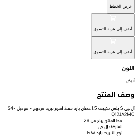
عرض الخطط
أضف إلى عربة التسوق
أضف إلى عربة التسوق
اللون
أبيض
وصف المنتج
أل جى S بلس تكييف 1.5 حصان بارد فقط انفرتر تبريد مزدوج - موديل S4-
Q12JA2MC
2B هذا المنتج يباع من
الماركة: إل جى
نوع التبريد: بارد فقط