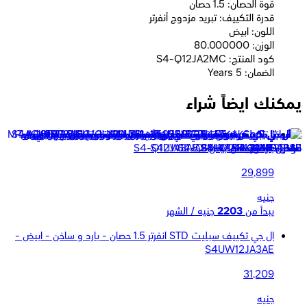
قوة الحصان: 1.5 حصان
قدرة التكييف: تبريد مزدوج أنفرتر
اللون: ابيض
الوزن: 80.000000
كود المنتج: S4-Q12JA2MC
الضمان: 5 Years
يمكنك ايضاً شراء
ال جي تكييف هواء قياسي مزدوج التبريد سبليت - انفرتر 1.5 حصان
بارد فقط - ابيض - S4-Q12JA3AE
29,899
جنيه
يبدأ من
2203
جنيه / الشهر
ال جي تكييف سبليت STD انفرتر 1.5 حصان - بارد و ساخن - ابيض -
S4UW12JA3AE
31,209
جنيه