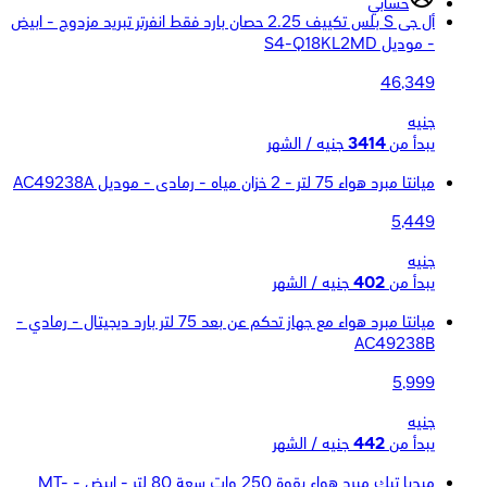
حسابي
أل جى S بلس تكييف 2.25 حصان بارد فقط انفرتر تبريد مزدوج - ابيض
- موديل S4-Q18KL2MD
46,349
جنيه
يبدأ من
3414
جنيه / الشهر
ميانتا مبرد هواء 75 لتر - 2 خزان مياه - رمادى - موديل AC49238A
5,449
جنيه
يبدأ من
402
جنيه / الشهر
ميانتا مبرد هواء مع جهاز تحكم عن بعد 75 لتر بارد ديجيتال - رمادي -
AC49238B
5,999
جنيه
يبدأ من
442
جنيه / الشهر
ميديا تيك مبرد هواء بقوة 250 وات سعة 80 لتر - ابيض - MT-