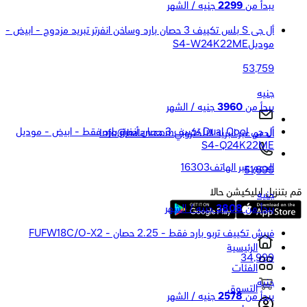
يبدأ من
2299
جنيه / الشهر
أل جى S بلس تكييف 3 حصان بارد وساخن انفرتر تبريد مزدوج - ابيض -
موديلS4-W24K22ME
53,759
جنيه
يبدأ من
3960
جنيه / الشهر
أل جي Dual Cool تكييف 3 حصان أنفرتر بارد فقط - ابيض - موديل
الدعم عبر البريد الالكتروني
Info@halan.com
S4-Q24K22ME
الدعم عبر الهاتف
16303
51,699
قم بتنزيل ابليكيشن حالا
جنيه
يبدأ من
3808
جنيه / الشهر
فريش تكييف تربو بارد فقط - 2.25 حصان - FUFW18C/O-X2
الرئيسية
34,999
الفئات
جنيه
التسوق
يبدأ من
2578
جنيه / الشهر