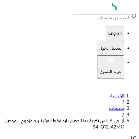
English
تسجيل دخول
عربة التسوق
الرئيسية
/
تكييفات
/
أل جى S بلس تكييف 1.5 حصان بارد فقط انفرتر تبريد مزدوج - موديل
S4-Q12JA2MC
LG