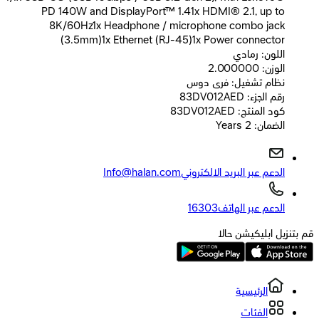
PD 140W and DisplayPort™ 1.41x HDMI® 2.1, up to
8K/60Hz1x Headphone / microphone combo jack
(3.5mm)1x Ethernet (RJ-45)1x Power connector
اللون: رمادي
الوزن: 2.000000
نظام تشغيل: فرى دوس
رقم الجزء: 83DV012AED
كود المنتج: 83DV012AED
الضمان: 2 Years
الدعم عبر البريد الالكتروني
Info@halan.com
الدعم عبر الهاتف
16303
قم بتنزيل ابليكيشن حالا
الرئيسية
الفئات