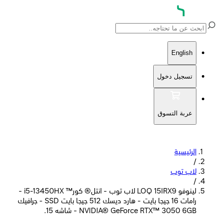
English
تسجيل دخول
عربة التسوق
الرئيسية
/
لاب توب
/
لينوفو LOQ 15IRX9 لاب توب - انتل® كور™ i5-13450HX -
رامات 16 جيجا بايت - هارد ديسك 512 جيجا بايت SSD - جرافيك
NVIDIA® GeForce RTX™ 3050 6GB - شاشه 15.