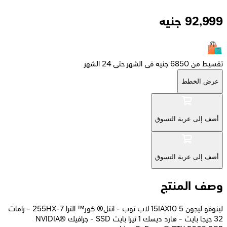
92,999
جنيه
تقسيط من 6850 جنيه فى الشهر حتى 24 الشهر
عرض الخطط
أضف إلى عربة التسوق
أضف إلى عربة التسوق
وصف المنتج
لينوفو ليجون 5 15IAX10 لاب توب - انتل® كور™ الترا 7-255HX - رامات
32 جيجا بايت - هارد ديسك 1 تيرا بايت SSD - جرافيك NVIDIA®