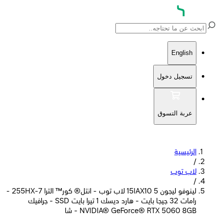
English
تسجيل دخول
عربة التسوق
الرئيسية
/
لاب توب
/
لينوفو ليجون 5 15IAX10 لاب توب - انتل® كور™ الترا 7-255HX -
رامات 32 جيجا بايت - هارد ديسك 1 تيرا بايت SSD - جرافيك
NVIDIA® GeForce® RTX 5060 8GB - شا