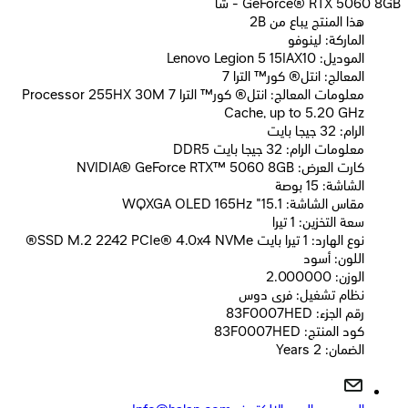
GeForce® RTX 5060 8GB - شا
2B هذا المنتج يباع من
الماركة: لينوفو
الموديل: Lenovo Legion 5 15IAX10
المعالج: انتل® كور™ الترا 7
معلومات المعالج: انتل® كور™ الترا 7 Processor 255HX 30M
Cache, up to 5.20 GHz
الرام: 32 جيجا بايت
معلومات الرام: 32 جيجا بايت DDR5
كارت العرض: NVIDIA® GeForce RTX™ 5060 8GB
الشاشة: 15 بوصة
مقاس الشاشة: 15.1" WQXGA OLED 165Hz
سعة التخزين: 1 تيرا
نوع الهارد: 1 تيرا بايت SSD M.2 2242 PCIe® 4.0x4 NVMe®
اللون: أسود
الوزن: 2.000000
نظام تشغيل: فرى دوس
رقم الجزء: 83F0007HED
كود المنتج: 83F0007HED
الضمان: 2 Years