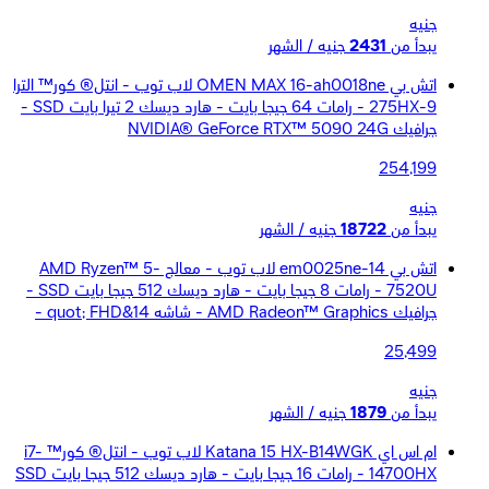
جنيه
يبدأ من
2431
جنيه / الشهر
اتش بي OMEN MAX 16-ah0018ne لاب توب - انتل® كور™ الترا
9-275HX - رامات 64 جيجا بايت - هارد ديسك 2 تيرا بايت SSD -
جرافيك NVIDIA® GeForce RTX™ 5090 24G
254,199
جنيه
يبدأ من
18722
جنيه / الشهر
اتش بي 14-em0025ne لاب توب - معالج AMD Ryzen™ 5-
7520U - رامات 8 جيجا بايت - هارد ديسك 512 جيجا بايت SSD -
جرافيك AMD Radeon™ Graphics - شاشه 14&quot; FHD -
25,499
جنيه
يبدأ من
1879
جنيه / الشهر
ام اس اي Katana 15 HX-B14WGK لاب توب - انتل® كور™ i7-
14700HX - رامات 16 جيجا بايت - هارد ديسك 512 جيجا بايت SSD