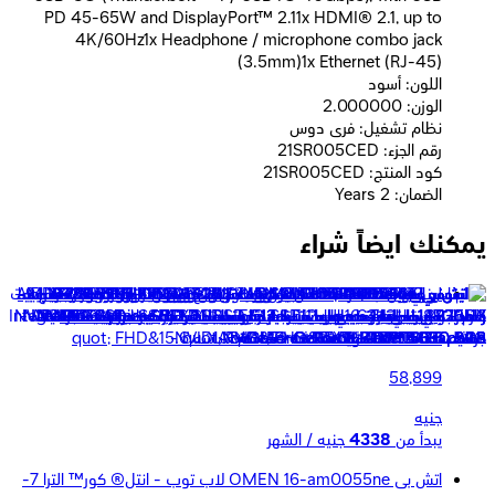
PD 45-65W and DisplayPort™ 2.11x HDMI® 2.1, up to
4K/60Hz1x Headphone / microphone combo jack
(3.5mm)1x Ethernet (RJ-45)
اللون: أسود
الوزن: 2.000000
نظام تشغيل: فرى دوس
رقم الجزء: 21SR005CED
كود المنتج: 21SR005CED
الضمان: 2 Years
يمكنك ايضاً شراء
لينوفو LOQ 15IRX9 - انتل® كور™ i7-13650HX - رامات 16 جيجا
بايت - هارد ديسك 512 جيجا بايت SSD - جرافيك NVIDIA®
GeForce RTX™ 4050 6GB - شاشه 15.6&quot; FHD
58,899
جنيه
يبدأ من
4338
جنيه / الشهر
اتش بى OMEN 16-am0055ne لاب توب - انتل® كور™ الترا 7-