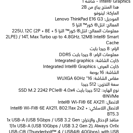
Intel® Graphics - شاشه 1
2B هذا المنتج يباع من
الماركة: لينوفو
الموديل: Lenovo ThinkPad E16 G3
المعالج: انتل® كور™ الترا 5
معلومات المعالج: انتل® كور™ الترا 5 225U, 12C (2P + 8E +
2LPE) / 14T, Max Turbo up to 4.8GHz, 12MB Intel® Smart
Cache
الرام: 8 جيجا بايت
معلومات الرام: 8 جيجا بايت DDR5
كارت الشاشة: Integrated graphics
كارت العرض: Integrated Intel® Graphics
الشاشة: 16 بوصة
مقاس الشاشة: 16" WUXGA 60Hz
سعة التخزين: 512 جيجا
نوع الهارد: 512 جيجا بايت SSD M.2 2242 PCIe® 4.0x4
NVMe®
الاتصال: Intel® Wi-Fi® 6E AX211
الاتصال اللاسلكي: Intel® Wi-Fi® 6E AX211, 802.11ax 2x2 +
BT5.3
منافذ الإدخال والإخراج: 1x USB-A (USB 5Gbps / USB 3.2 Gen
1)1x USB-A (USB 10Gbps / USB 3.2 Gen 2), Always On1x
USB-C® (Thunderbolt™ 4 / USB4® 40Gbps), with USB