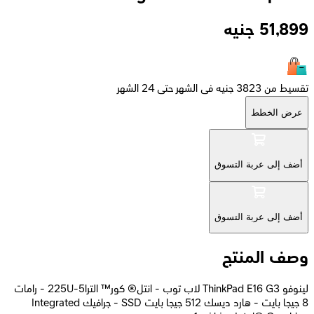
51,899
جنيه
تقسيط من 3823 جنيه فى الشهر حتى 24 الشهر
عرض الخطط
أضف إلى عربة التسوق
أضف إلى عربة التسوق
وصف المنتج
لينوفو ThinkPad E16 G3 لاب توب - انتل® كور™ الترا5-225U - رامات
8 جيجا بايت - هارد ديسك 512 جيجا بايت SSD - جرافيك Integrated