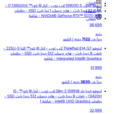
الفئات
لينوفو ليجون 5 15IRX10 لاب توب - انتل® كور™ i7-13650HX -
رامات 32 جيجا بايت - هارد ديسك 1 تيرا بايت SSD - جرافيك
التسوق
NVIDIA® GeForce RTX™ 5070 8GB - شاشة
حسابي
96,699
جنيه
يبدأ من
7122
جنيه / الشهر
لينوفو ThinkPad E14 G7 لاب توب - انتل® كور™ الترا 5-225U -
رامات 8 جيجا بايت - هارد ديسك 512 جيجا بايت SSD - جرافيك
Integrated Intel® Graphics - شاشه
51,999
جنيه
يبدأ من
3830
جنيه / الشهر
لينوفو ايديا باد Slim 3 15IRH8 لاب توب - انتل® كور™ i5-
13420H - رامات 8 جيجا بايت - هارد ديسك 512 جيجا بايت SSD -
جرافيك Intel® UHD Graphics - شاشة 1
32,999