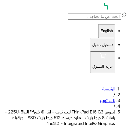
English
تسجيل دخول
عربة التسوق
الرئيسية
/
لاب توب
/
لينوفو ThinkPad E16 G3 لاب توب - انتل® كور™ الترا5-225U -
رامات 8 جيجا بايت - هارد ديسك 512 جيجا بايت SSD - جرافيك
Integrated Intel® Graphics - شاشه 1