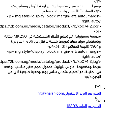
</p>
<p>توفير للمساحة: تصميم مضغوط يشمل لوحة الأرقام ومفاتيح
الأسهم واختصارات مفاتيح F العملية.</p>
<p><img style="display: block; margin-left: auto; margin-
right: auto;"
src="https://2b.com.eg/media/catalog/product/k/b/kb074.2.jpg">
<br>
مصممة بمسؤولية: تم تصنيع الأجزاء البلاستيكية في MK250 بمتانة
وباستخدام مواد معاد تدويرها بنسبة لا تقل عن 66% (لماوس)
و64% (للوحة المفاتيح) (3)(4).</p>
<p><img style="display: block; margin-left: auto; margin-
right: auto;"
src="https://2b.com.eg/media/catalog/product/k/b/kb074.3.jpg">
مريحة ومضغوطة: ماوس بلوتوث محمول بحجم صغير مناسب لوضعه
في الحقيبة، مع تصميم متماثل سلس يوفّر وضعية طبيعية لأي من
اليدين.</p>
الدعم عبر البريد الالكتروني
Info@halan.com
الدعم عبر الهاتف
16303