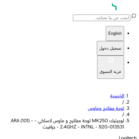
English
تسجيل دخول
عربة التسوق
الرئيسية
/
لوحة مفاتيح وماوس
/
لوجيتيك MK250 لوحة مفاتيح و ماوس لاسلكي - ARA (101) -
2.4GHZ - INTNL - 920-013531 - جرافيت
Log