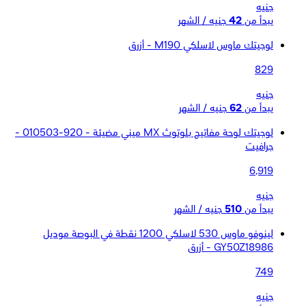
جنيه
يبدأ من
42
جنيه / الشهر
لوجيتك ماوس لاسلكي M190 - أزرق
829
جنيه
يبدأ من
62
جنيه / الشهر
لوجيتك لوحة مفاتيح بلوتوث MX ميني مضيئة - 920-010503 -
جرافيت
6,919
جنيه
يبدأ من
510
جنيه / الشهر
لينوفو ماوس 530 لاسلكي 1200 نقطة في البوصة موديل
GY50Z18986 - أزرق
749
جنيه