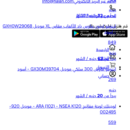
الدعم عبر البريد الالكتروني
Info@halan.com
جنيه
يبدأ من
32
جنيه / الشهر
الدعم عبر الهاتف
16303
لينوفو ليجون ماوس باد للألعاب مقاس XL موديل GXH0W29068
قم بتنزيل ابليكيشن حالا
- أسود
849
الرئيسية
جنيه
الفئات
يبدأ من
63
جنيه / الشهر
التسوق
لينوفو ماوس 300 سلكي موديل GX30M39704 - أسود
حسابي
269
جنيه
يبدأ من
20
جنيه / الشهر
لوجيتك لوحة مفاتيح ARA (102) - NSEA K120 - موديل 920-
002495
559