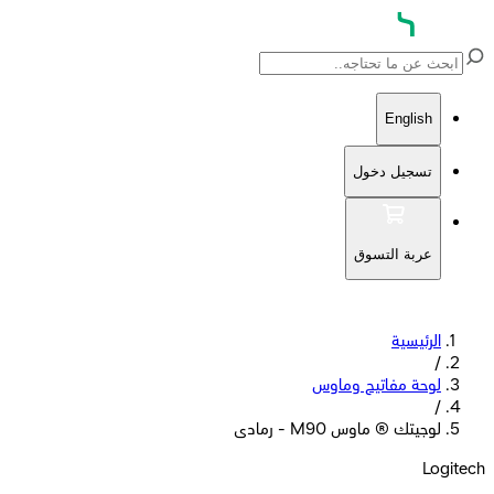
English
تسجيل دخول
عربة التسوق
الرئيسية
/
لوحة مفاتيح وماوس
/
لوجيتك ® ماوس M90 - رمادى
Logitech