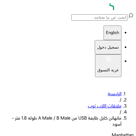
English
تسجيل دخول
عربة التسوق
الرئيسية
/
ملحقات اللاب توب
/
مانهاتن كابل طابعة USB من A Male / B Male طوله 1.8 متر -
أسود
Manhattan