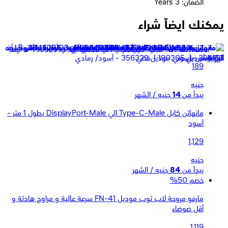
الضمان: 3 Years
يمكنك ايضاً شراء
مانهتن كابل لينك Cat 6 - طوله 1متر - رمادي
189
جنيه
يبدأ من
14
جنيه / الشهر
مانهاتن كابل Type-C-Male الي DisplayPort-Male بطول 1 متر -
أسود
1,129
جنيه
يبدأ من
84
جنيه / الشهر
خصم 50%
مارفو مروحة لاب توب موديل FN-41 سرعة عالية و مراوح هادئة و
أقل ضوضاء
1,119