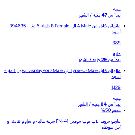
جنيه
يبدأ من
47
جنيه / الشهر
مانهاتن كابل من A Male الي B Female طوله 5 متر - 394635 -
أسود
389
جنيه
يبدأ من
29
جنيه / الشهر
مانهاتن كابل Type-C-Male الي DisplayPort-Male بطول 1 متر -
أسود
1,129
جنيه
يبدأ من
84
جنيه / الشهر
خصم 50%
مارفو مروحة لاب توب موديل FN-41 سرعة عالية و مراوح هادئة و
أقل ضوضاء