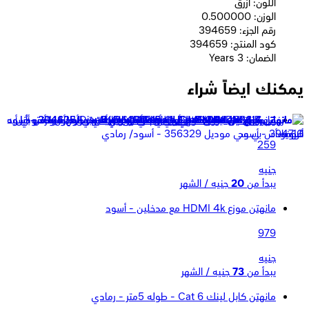
اللون: أزرق
الوزن: 0.500000
رقم الجزء: 394659
كود المنتج: 394659
الضمان: 3 Years
يمكنك ايضاً شراء
مانهتن كابل لينك Cat 6 - طوله 3متر - رمادي
259
جنيه
يبدأ من
20
جنيه / الشهر
مانهتن موزع HDMI 4k مع مدخلين - أسود
979
جنيه
يبدأ من
73
جنيه / الشهر
مانهتن كابل لينك Cat 6 - طوله 5متر - رمادي