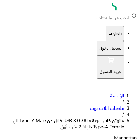
English
تسجيل دخول
عربة التسوق
الرئيسية
/
ملحقات اللاب توب
/
مانهتن كابل سرعة فائقة USB 3.0 كابل من Type-A Male إلي
Type-A Female طولة 2 متر - أزرق
Manhattan