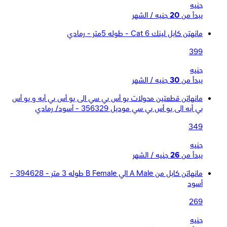
جنيه
يبدأ من
20
جنيه / الشهر
مانهتن كابل لينك Cat 6 - طوله 5متر - رمادي
399
جنيه
يبدأ من
30
جنيه / الشهر
مانهاتن قطعتين محولات يو أس بي سي الى يو أس بي أيه و يو أس
بي أيه الى يو أس بي سي موديل 356329 - أسود/ رمادي
349
جنيه
يبدأ من
26
جنيه / الشهر
مانهاتن كابل من A Male الي B Female طوله 3 متر - 394628 -
أسود
269
جنيه