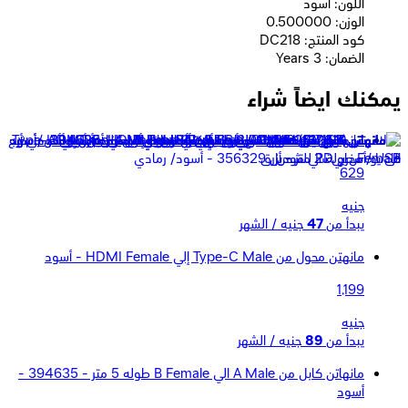
اللون: أسود
الوزن: 0.500000
كود المنتج: DC218
الضمان: 3 Years
يمكنك ايضاً شراء
مانهاتن 462617 حامل لاب توب أو تابلت قابل للتعديل - أسود
629
جنيه
يبدأ من
47
جنيه / الشهر
مانهتن محول من Type-C Male إلي HDMI Female - أسود
1,199
جنيه
يبدأ من
89
جنيه / الشهر
مانهاتن كابل من A Male الي B Female طوله 5 متر - 394635 -
أسود