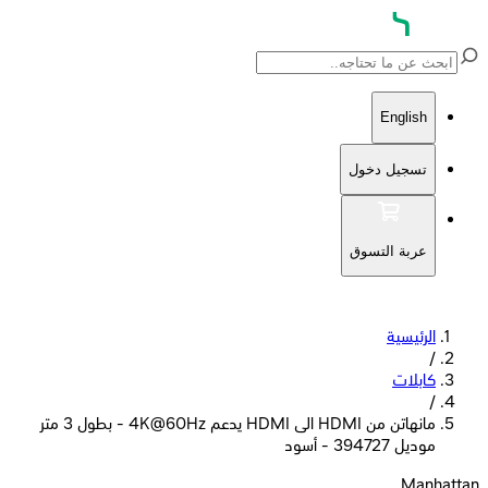
English
تسجيل دخول
عربة التسوق
الرئيسية
/
كابلات
/
مانهاتن من HDMI الى HDMI يدعم 4K@60Hz - بطول 3 متر
موديل 394727 - أسود
Manhattan