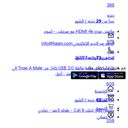
389
جنيه
يبدأ من
29
جنيه / الشهر
مانهتن موزع HDMI 4k مع مدخلين - أسود
979
الدعم عبر البريد الالكتروني
Info@halan.com
جنيه
يبدأ من
73
جنيه / الشهر
الدعم عبر الهاتف
16303
مانهتن كابل سرعة فائقة USB 3.0 كابل من Type-A Male إلي
قم بتنزيل ابليكيشن حالا
Type-A Female طولة 2 متر - أزرق
609
الرئيسية
جنيه
الفئات
يبدأ من
45
جنيه / الشهر
التسوق
مانهتن كابل لينك Cat 6 - طوله 3متر - رمادي
حسابي
259