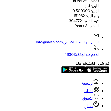
in Active - Black
اللون: أسود
الوزن: 0.500000
رقم الجزء: 151962
كود المنتج: 394772
الضمان: 3 Years
الدعم عبر البريد الالكتروني
Info@halan.com
الدعم عبر الهاتف
16303
قم بتنزيل ابليكيشن حالا
الرئيسية
الفئات
التسوق
حسابي