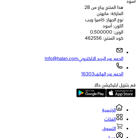
أسود
2B هذا المنتج يباع من
الماركة: مانهتن
نوع الجهاز: كاميرا ويب
اللون: أسود
الوزن: 0.500000
كود المنتج: 462556
الدعم عبر البريد الالكتروني
Info@halan.com
الدعم عبر الهاتف
16303
قم بتنزيل ابليكيشن حالا
الرئيسية
الفئات
التسوق