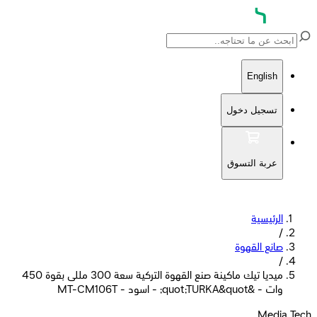
English
تسجيل دخول
عربة التسوق
الرئيسية
/
صانع القهوة
/
ميديا تيك ماكينة صنع القهوة التركية سعة 300 مللى بقوة 450
وات - &quot;TURKA&quot; - اسود - MT-CM106T
Media Tech