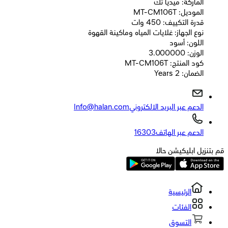
الماركة: ميديا تك
الموديل: MT-CM106T
قدرة التكييف: 450 وات
نوع الجهاز: غلايات المياه وماكينة القهوة
اللون: أسود
الوزن: 3.000000
كود المنتج: MT-CM106T
الضمان: 2 Years
الدعم عبر البريد الالكتروني
Info@halan.com
الدعم عبر الهاتف
16303
قم بتنزيل ابليكيشن حالا
الرئيسية
الفئات
التسوق