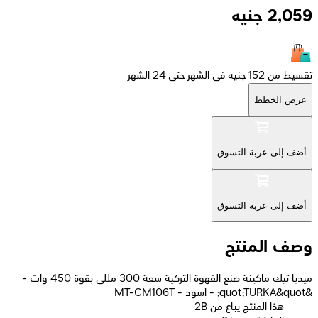
2,059
جنيه
تقسيط من 152 جنيه فى الشهر حتى 24 الشهر
عرض الخطط
أضف إلى عربة التسوق
أضف إلى عربة التسوق
وصف المنتج
ميديا تيك ماكينة صنع القهوة التركية سعة 300 مللى بقوة 450 وات -
&quot;TURKA&quot; - اسود - MT-CM106T
2B هذا المنتج يباع من