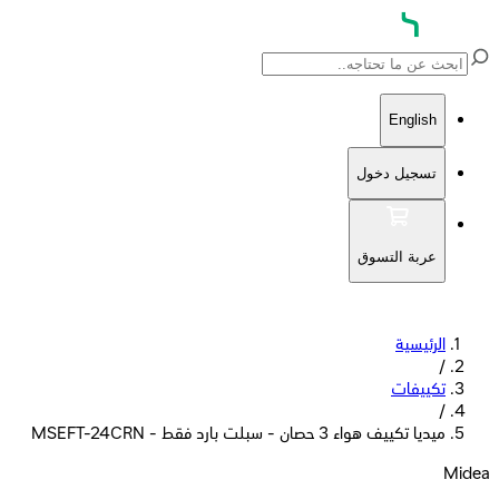
English
تسجيل دخول
عربة التسوق
الرئيسية
/
تكييفات
/
ميديا تكييف هواء 3 حصان - سبلت بارد فقط - MSEFT-24CRN
Midea