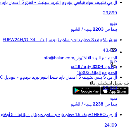
ال جي تكييف هواء قياسي مزدوج التبريد سبليت - انفرتر 1.5 حصان بارد فقط - ابيض - S4-Q12JA3AE
29,899
جنيه
يبدأ من
2203
جنيه / الشهر
فريش تكييف 3 حصان بارد و ساخن تربو سبليت - FUFW24H/O-X4
43,499
الدعم عبر البريد الالكتروني
Info@halan.com
جنيه
يبدأ من
3204
جنيه / الشهر
الدعم عبر الهاتف
16303
أل جى S بلس تكييف 1.5 حصان بارد فقط انفرتر تبريد مزدوج - موديل S4-Q12JA2MC
قم بتنزيل ابليكيشن حالا
30,379
جنيه
يبدأ من
2238
جنيه / الشهر
أل جي HERO تكييف 1.5 حصان بارد و ساخن ديجيتال - بلازما - ٤ أوضاع للتوجيه - موديل S4-H12RZACA
24,199