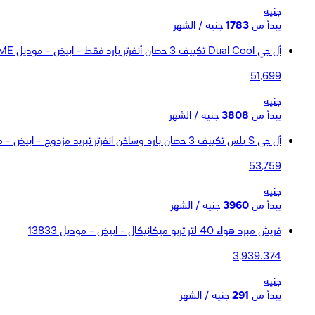
جنيه
يبدأ من
1783
جنيه / الشهر
أل جي Dual Cool تكييف 3 حصان أنفرتر بارد فقط - ابيض - موديل S4-Q24K22ME
51,699
جنيه
يبدأ من
3808
جنيه / الشهر
أل جى S بلس تكييف 3 حصان بارد وساخن انفرتر تبريد مزدوج - ابيض - موديلS4-W24K22ME
53,759
جنيه
يبدأ من
3960
جنيه / الشهر
فريش مبرد هواء 40 لتر تربو ميكانيكال - ابيض - موديل 13833
3,939.374
جنيه
يبدأ من
291
جنيه / الشهر