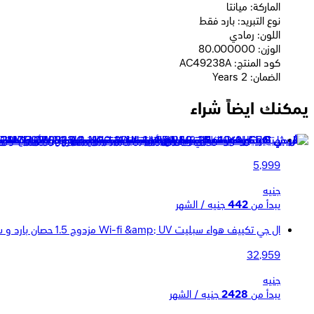
الماركة: ميانتا
نوع التبريد: بارد فقط
اللون: رمادي
الوزن: 80.000000
كود المنتج: AC49238A
الضمان: 2 Years
يمكنك ايضاً شراء
ميديا تيك مبرد هواء بقوة 250 وات سعة 80 لتر - ابيض - MT-AC603
5,999
جنيه
يبدأ من
442
جنيه / الشهر
ال جي تكييف هواء سبليت Wi-fi &amp; UV مزدوج 1.5 حصان بارد و ساخن - انفرتر بلس- S4UW12JA2MA
32,959
جنيه
يبدأ من
2428
جنيه / الشهر