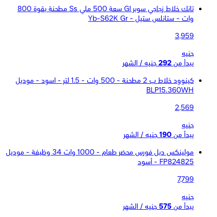
تانك خلاط زجاجي سوبر Gl سعة 500 ملي Ss مطحنة بقوة 800
وات - ستانلس ستيل - Yb-S62K Gr
3,959
جنيه
يبدأ من
292
جنيه / الشهر
كينوود خلاط ب 2 مطحنة - 500 وات - 1.5 لتر - اسود - موديل
BLP15.360WH
2,569
جنيه
يبدأ من
190
جنيه / الشهر
مولينكس دبل فورس محضر طعام - 1000 وات 34 وظيفة - موديل
FP824825 - أسود
7,799
جنيه
يبدأ من
575
جنيه / الشهر