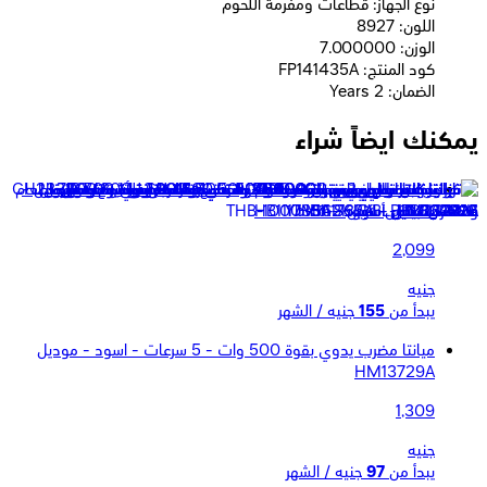
نوع الجهاز: قطاعات ومفرمة اللحوم
اللون: 8927
الوزن: 7.000000
كود المنتج: FP141435A
الضمان: 2 Years
يمكنك ايضاً شراء
ميانتا خلاط يدوي بقوة 1000 وات سعة المفرمة و بولة 700 مل -
ستانلس ستيل - HB111735A
2,099
جنيه
يبدأ من
155
جنيه / الشهر
ميانتا مضرب يدوي بقوة 500 وات - 5 سرعات - اسود - موديل
HM13729A
1,309
جنيه
يبدأ من
97
جنيه / الشهر