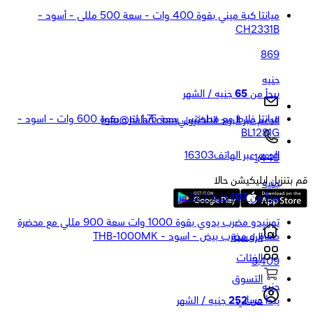
ميانتا كبة ميني بقوة 400 وات - سعة 500 مللى - أسود -
CH2331B
869
جنيه
يبدأ من
65
جنيه / الشهر
ميانتا خلاط مع مطحنتين، سعة 1.75 لتر - بقوة 600 وات - اسود -
الدعم عبر البريد الالكتروني
Info@halan.com
BL1281G
الدعم عبر الهاتف
16303
1,449
قم بتنزيل ابليكيشن حالا
جنيه
يبدأ من
107
جنيه / الشهر
تورنيدو مضرب يدوي بقوة 1000 وات سعة 900 مللي مع محضرة
طعام و مضرب بيض - اسود - THB-1000MK
الرئيسية
الفئات
3,409
التسوق
جنيه
حسابي
يبدأ من
252
جنيه / الشهر