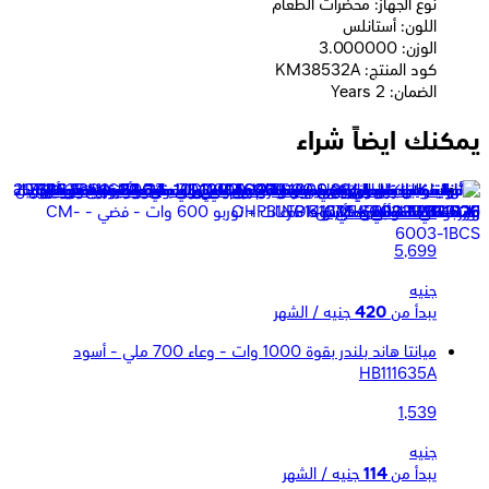
نوع الجهاز: محضرات الطعام
اللون: أستانلس
الوزن: 3.000000
كود المنتج: KM38532A
الضمان: 2 Years
يمكنك ايضاً شراء
مولينكس دبل فورس محضر طعام - 1000 وات 27 وظيفة - موديل
FP823125 - أبيض
5,699
جنيه
يبدأ من
420
جنيه / الشهر
ميانتا هاند بلندر بقوة 1000 وات - وعاء 700 ملي - أسود
HB111635A
1,539
جنيه
يبدأ من
114
جنيه / الشهر