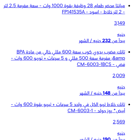
ميانتا محضر طعام 28 وظيفة بقوة 1000 وات - سعة مفرمة 2.5 لتر
- 2 لتر خلاط - اسود - FP141535A
3,149
جنيه
يبدأ من
232
جنيه / الشهر
تانك مضرب يدوي كوب سعة 600 مللي خالي من مادة BPA
&amp; مفرمة سعة 500 مللي و 5 سرعات + توربو 600 وات -
فضي - CM-6003-1BCS
2,009
جنيه
يبدأ من
148
جنيه / الشهر
تانك خلاط تربو الكل في واحد 5 سرعات + تيربو بقوة 600 وات -
أبيض* روز جولد - CM-6003-1
2,569
جنيه
يبدأ من
190
جنيه / الشهر