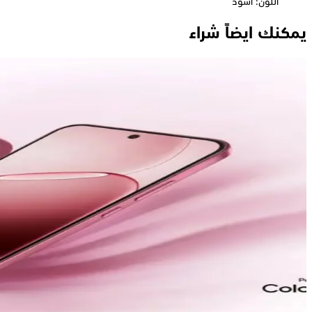
اللون: أسود
يمكنك ايضاً شراء
اوبو A6 برو، ثنائي الشريحة، 256 جيجابايت، 8 جيجابايت رام، 5G - أزرق نجمي
19,777
جنيه
يبدأ من
1457
جنيه / الشهر
اوبو A6 برو 4G - رامات 8 جيجا - 256 جيجا بايت - أحمر
16,999
جنيه
يبدأ من
1252
جنيه / الشهر
اوبو A6 برو، بشريحتي اتصال الجيل الرابع، 8 جيجا رام، 256 جيجا - أحمر
17,666
جنيه
يبدأ من
1302
جنيه / الشهر