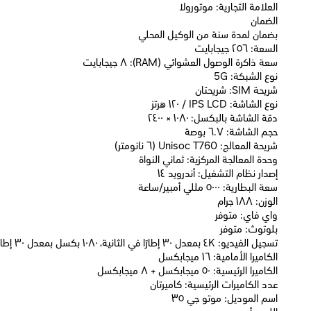
العلامة التجارية: موتورولا
الضمان
بضمان لمدة سنة من الوكيل المحلي
السعة: ٢٥٦ جيجابايت
سعة ذاكرة الوصول العشوائي (RAM): ٨ جيجابايت
نوع الشبكة: 5G
شريحة SIM: شريحتان
نوع الشاشة: IPS LCD / ١٢٠ هرتز
دقة الشاشة بالبكسل: ١٠٨٠ × ٢٤٠٠
حجم الشاشة: ٦.٧ بوصة
شريحة المعالج: Unisoc T760 (٦ نانومتر)
وحدة المعالجة المركزية: ثماني النواة
إصدار نظام التشغيل: أندرويد ١٤
سعة البطارية: ٥٠٠٠ مللي أمبير/ساعة
الوزن: ١٨٨ جرام
واي فاي: متوفر
بلوتوث: متوفر
تسجيل الفيديو: ٤K بمعدل ٣٠ إطارًا في الثانية، ١٠٨٠ بكسل بمعدل ٣٠ إطارًا في الثانية
الكاميرا الأمامية: ١٦ ميجابكسل
الكاميرا الرئيسية: ٥٠ ميجابكسل + ٨ ميجابكسل
عدد الكاميرات الرئيسية: كاميرتان
اسم الموديل: موتو جي ٣٥