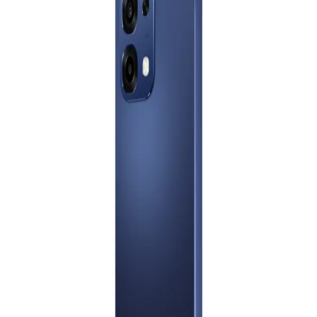
19,777
جنيه
يبدأ من
1457
جنيه / الشهر
اوبو A6 برو ثنائي الشريحة، 256 جيجابايت، 8 جيجابايت رام، 4G - أزرق
نجمي
17,171
جنيه
يبدأ من
1265
جنيه / الشهر
اوبو A6 برو، ثنائي الشريحة، 256 جيجابايت، 8 جيجابايت رام، 5G - أزرق
نجمي
الدعم عبر البريد الالكتروني
Info@halan.com
19,777
جنيه
الدعم عبر الهاتف
16303
يبدأ من
1457
جنيه / الشهر
قم بتنزيل ابليكيشن حالا
نوكيا 105 - ثنائى الشريحة - أزرق
1,039