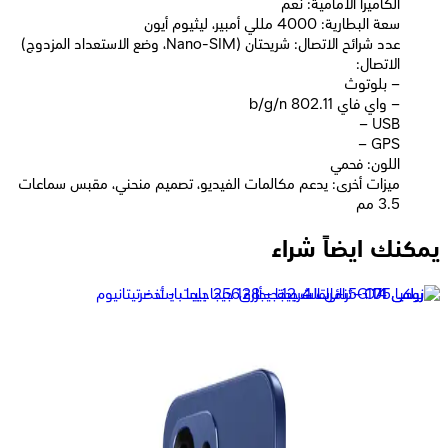
الكاميرا الأمامية: نعم
سعة البطارية: 4000 مللي أمبير، ليثيوم أيون
عدد شرائح الاتصال: شريحتان (Nano-SIM، وضع الاستعداد المزدوج)
الاتصال:
– بلوتوث
– واي فاي 802.11 b/g/n
– USB
– GPS
اللون: فحمي
ميزات أخرى: يدعم مكالمات الفيديو، تصميم منحني، مقبس سماعات
3.5 مم
يمكنك ايضاً شراء
أوبو A6 ثنائي الشريحة، 256 جيجابايت، 8 جيجابايت، 4G - ذهبي
16,161
جنيه
يبدأ من
1191
جنيه / الشهر
اوبو A6 برو، ثنائي الشريحة، 256 جيجابايت، 8 جيجابايت رام، 5G - أحمر