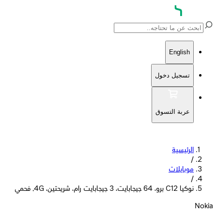
English
تسجيل دخول
عربة التسوق
الرئيسية
/
موبايلات
/
نوكيا C12 برو، 64 جيجابايت، 3 جيجابايت رام، شريحتين، 4G, فحمي
Nokia