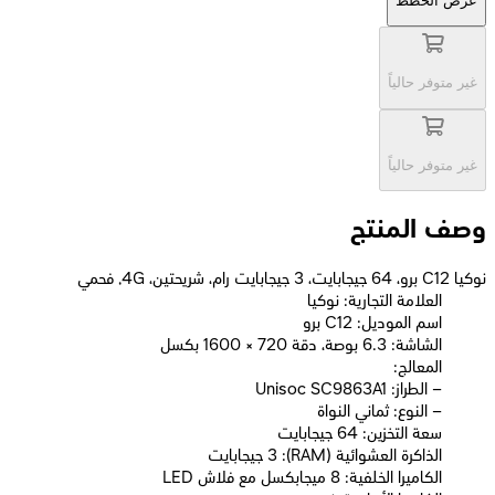
عرض الخطط
غير متوفر حالياً
غير متوفر حالياً
وصف المنتج
نوكيا C12 برو، 64 جيجابايت، 3 جيجابايت رام، شريحتين، 4G, فحمي
العلامة التجارية: نوكيا
اسم الموديل: C12 برو
الشاشة: 6.3 بوصة، دقة 720 × 1600 بكسل
المعالج:
– الطراز: Unisoc SC9863A1
– النوع: ثماني النواة
سعة التخزين: 64 جيجابايت
الذاكرة العشوائية (RAM): 3 جيجابايت
الكاميرا الخلفية: 8 ميجابكسل مع فلاش LED