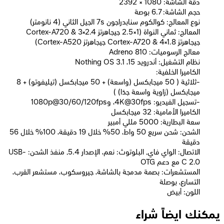
دقة الشاشة: 1080 × 2392
حجم الشاشة: 6.7 بوصة
نوع المعالج: كوالكوم سنابدراجون 7s الجيل الثاني (4 نانومتر)
المعالج: ثماني النواة (1×2.5 جيجاهرتز Cortex-A720 & 3×2.4
جيجاهرتز Cortex-A720 & 4×1.8 جيجاهرتز Cortex-A520)
معالج الرسوميات: Adreno 810
نظام التشغيل: أندرويد 15، Nothing OS 3.1
الكاميرا الخلفية:
-ثلاثية ( 50 ميجابكسل (واسعة) + 50 ميجابكسل (تيليفوتو) + 8
ميجابكسل (زاوية واسعة جدًا) )
-تسجيل الفيديو: 4K@30fps، و1080p@30/60/120fps
الكاميرا الأمامية: 32 ميجابكسل
سعة البطارية: 5000 مللي أمبير
الشحن: شحن سريع 50 واط، 50% خلال 19 دقيقة، 100% خلال 56
دقيقة
الاتصال: الواي فاي, البلوتوث: نعم، الإصدار 5.4, منفذ الشحن: USB-
C 2.0 مع دعم OTG
المستشعرات: بصمة مدمجة بالشاشة، جيروسكوب، مستشعر القرب،
التسارع، بوصلة
اللون: أبيض
يمكنك ايضاً شراء