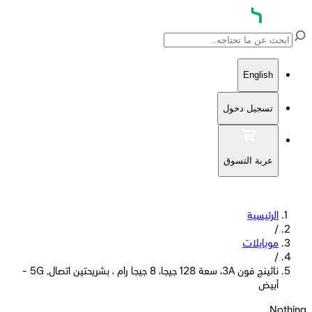
English
تسجيل دخول
عربة التسوق
الرئيسية
/
موبايلات
/
ناثينج فون 3A، سعة 128 جيجا، 8 جيجا رام ، بشريحتين اتصال, 5G -
أبيض
Nothing