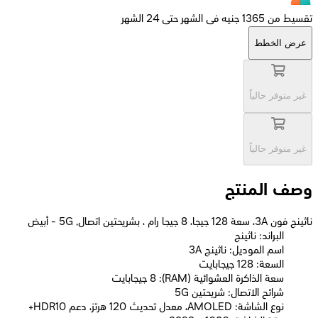
تقسيط من 1365 جنيه فى الشهر حتى 24 الشهر
عرض الخطط
غير متوفر حالياً
غير متوفر حالياً
وصف المنتج
ناثينج فون 3A، سعة 128 جيجا، 8 جيجا رام ، بشريحتين اتصال, 5G - أبيض
البراند: ناثينج
اسم الموديل: ناثينج 3A
السعة: 128 جيجابايت
سعة الذاكرة العشوائية (RAM): 8 جيجابايت
شرائح الاتصال: شريحتين 5G
نوع الشاشة: AMOLED، معدل تحديث 120 هرتز، دعم HDR10+