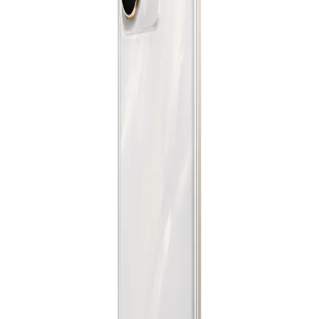
الدعم عبر البريد الالكتروني
Info@halan.com
جنيه
يبدأ من
1326
جنيه / الشهر
الدعم عبر الهاتف
16303
ريلمي 15 برو ثنائي الشريحة، 256 جيجا، 12 جيجا رام، 5G - أخضر
قم بتنزيل ابليكيشن حالا
28,282
جنيه
يبدأ من
2083
جنيه / الشهر
الرئيسية
ريلمى 15T - رامات 8 جيجا - 256 جيجا بايت - بوكس هديه - فضي
الفئات
التسوق
15,999
حسابي
جنيه
يبدأ من
1179
جنيه / الشهر
ريلمى 14 5G - رامات 12 جيجا - 256 جيجا بايت - تيتانيوم
17,199
جنيه
يبدأ من
1267
جنيه / الشهر