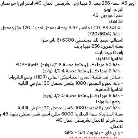
اوبو A5، سعة 256 جيجا، 8 جيجا رام ، بشريحتين اتصال, 4G، أخضر ارورا مع ضمان 14 شهر
البراند: اوبو
اسم الموديل: A5
الشاشة:
- شاشة LCD IPS مقاس 6.67 بوصة، بمعدل تحديث 120 هرتز ومعدل سطوع 500 شمعة
- دقة (720x1604)
المعالج: ميديا تك ديمنستي 6300 (6 نانو متر)
سعة التخزين: 256 جيجا بايت
رام: 8 جيجا بايت
الكاميرا الخلفية:
- دقة 50 ميجا بكسل، فتحة عدسة f/1.8، (وايد)، خاصية PDAF
- دقة 2 ميجا بكسل، فتحة عدسة f/2.4، (وايد)
- فلاش ليد، تقنية المدى الديناميكي العالي (HDR)، وضع البانوراما
- دقة تصوير الفيديو: 1080 بكسل بمعدل 30 إطار في الثانية
الكاميرا الأمامية:
- دقة 8 ميجا بكسل، فتحة عدسة f/2.0، (وايد)
- وضع البانوراما
- دقة تصوير الفيديو: 1080 بكسل بمعدل 30 إطار في الثانية
سعة البطارية: سعة البطارية 6000 مللي أمبير، شحن سلكي بقوة 45 وات، تدعم معيار PPS بقوة 33 وات تقنية PD بقوة 13.5 وات، شحن البطارية بنسبة 50% خلال 37 دقيقة
عدد شرائح الاتصال:بشريحتين اتصال 4G
الاتصال:
- واي فاي - بلوتوث 5.4 - GPS