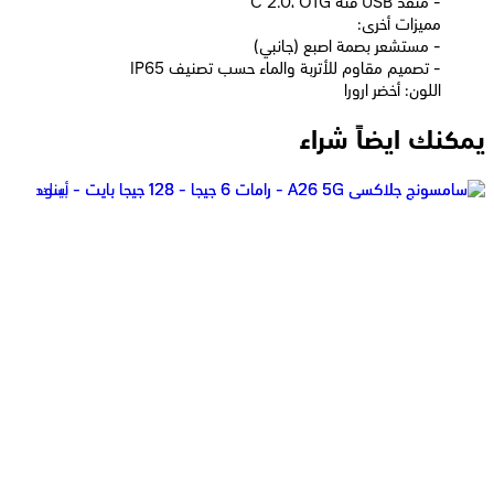
- منفذ USB فئة C 2.0، OTG
مميزات أخرى:
- مستشعر بصمة اصبع (جانبي)
- تصميم مقاوم للأتربة والماء حسب تصنيف IP65
اللون: أخضر ارورا
يمكنك ايضاً شراء
موتورولا G56 - رامات 12 جيجا - 256 جيجا بايت - أزرق
12,499
جنيه
يبدأ من
921
جنيه / الشهر
موتورولا G56 - رامات 12 جيجا - 256 جيجا بايت - رمادي
12,499
جنيه
يبدأ من
921
جنيه / الشهر
موتورولا Edge 60 Fusion - رامات 12 جيجا - 256 جيجا بايت - أزرق