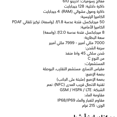
معالج رسوميات: أدرينو 610
ذاكرة داخلية: 128 جيجابايت
ذاكرة وصول عشوائي (RAM): 4 جيجابايت
الكاميرا الرئيسية:
50 ميجابكسل، فتحة عدسة f/1.8، (واسعة)، تركيز تلقائي PDAF
الكاميرا الأمامية:
8 ميجابكسل، فتحة عدسة f/2.0، (واسعة)
سعة البطارية:
7000 مللي أمبير - 7999 مللي أمبير
سرعة الشحن:
شحن سلكي 45 واط منفذ
من النوع C
المستشعرات:
مقياس التسارع، مستشعر التقارب، البوصلة
بصمة الإصبع:
بصمة الإصبع (مثبتة على الجانب)
تقنية الاتصال قريب المدى (NFC): نعم
الشبكة: GSM / HSPA / LTE
مقاومة الماء:
IP68/IP69 مقاوم للغبار والماء
الوزن: 215 غرام