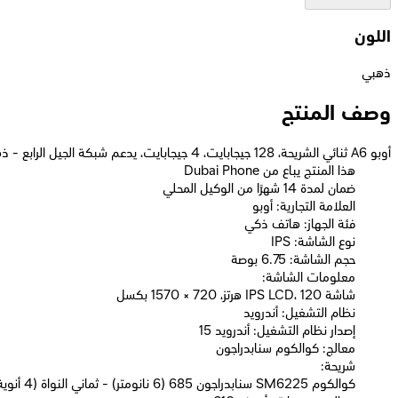
اللون
ذهبي
وصف المنتج
أوبو A6 ثنائي الشريحة، 128 جيجابايت، 4 جيجابايت، يدعم شبكة الجيل الرابع - ذهبي
Dubai Phone هذا المنتج يباع من
ضمان لمدة 14 شهرًا من الوكيل المحلي
العلامة التجارية: أوبو
فئة الجهاز: هاتف ذكي
نوع الشاشة: IPS
حجم الشاشة: 6.75 بوصة
معلومات الشاشة:
شاشة IPS LCD، 120 هرتز، 720 × 1570 بكسل
نظام التشغيل: أندرويد
إصدار نظام التشغيل: أندرويد 15
معالج: كوالكوم سنابدراجون
شريحة:
كوالكوم SM6225 سنابدراجون 685 (6 نانومتر) - ثماني النواة (4 أنوية Cortex-A73 بتردد 2.8 جيجاهرتز و4 أنوية Cortex-A53 بتردد 1.9 جيجاهرتز)