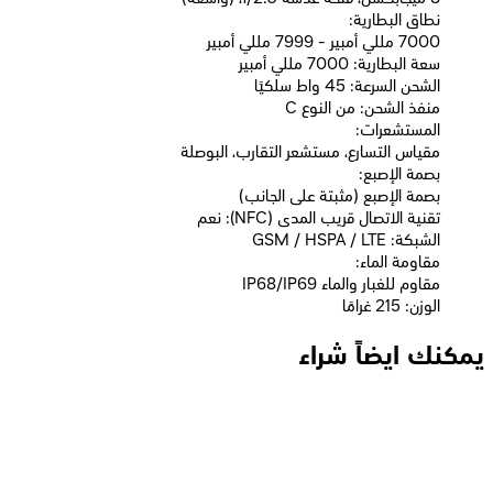
نطاق البطارية:
7000 مللي أمبير - 7999 مللي أمبير
سعة البطارية: 7000 مللي أمبير
الشحن السرعة: 45 واط سلكيًا
منفذ الشحن: من النوع C
المستشعرات:
مقياس التسارع، مستشعر التقارب، البوصلة
بصمة الإصبع:
بصمة الإصبع (مثبتة على الجانب)
تقنية الاتصال قريب المدى (NFC): نعم
الشبكة: GSM / HSPA / LTE
مقاومة الماء:
IP68/IP69 مقاوم للغبار والماء
الوزن: 215 غرامًا
يمكنك ايضاً شراء
اوبو A6 برو ثنائي الشريحة، 256 جيجابايت، 8 جيجابايت رام، 4G - أزرق
نجمي
17,171