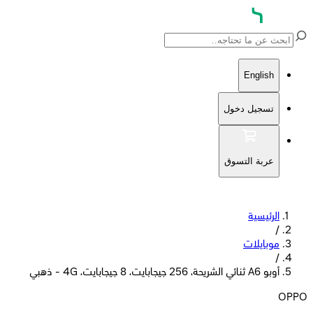
English
تسجيل دخول
عربة التسوق
الرئيسية
/
موبايلات
/
أوبو A6 ثنائي الشريحة، 256 جيجابايت، 8 جيجابايت، 4G - ذهبي
OPPO