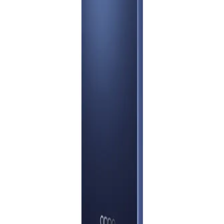
أوبو A6 ثنائي الشريحة، 256 جيجابايت، 8 جيجابايت، 4G - أزرق
قم بتنزيل ابليكيشن حالا
16,161
جنيه
الرئيسية
يبدأ من
1191
جنيه / الشهر
الفئات
ريلمى 15T ثنائي الشريحة، 256 جيجابايت، 12 جيجابايت رام، 5G -
التسوق
تيتانيوم
حسابي
18,181
جنيه
يبدأ من
1340
جنيه / الشهر
اوبو A6 برو، ثنائي الشريحة، 256 جيجابايت، 8 جيجابايت رام، 5G - أحمر
19,777
جنيه
يبدأ من
1457
جنيه / الشهر
ريلمى C71 - رامات 4 جيجا - 128 جيجا بايت - أبيض
8,299