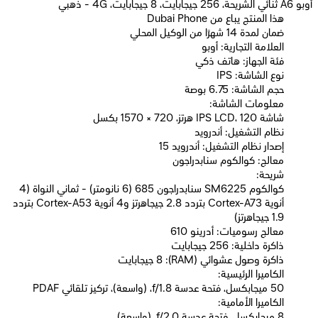
أوبو A6 ثنائي الشريحة، 256 جيجابايت، 8 جيجابايت، 4G - ذهبي
Dubai Phone هذا المنتج يباع من
ضمان لمدة 14 شهرًا من الوكيل المحلي
العلامة التجارية: أوبو
فئة الجهاز: هاتف ذكي
نوع الشاشة: IPS
حجم الشاشة: 6.75 بوصة
معلومات الشاشة:
شاشة IPS LCD، 120 هرتز، 720 × 1570 بكسل
نظام التشغيل: أندرويد
إصدار نظام التشغيل: أندرويد 15
معالج: كوالكوم سنابدراجون
شريحة:
كوالكوم SM6225 سنابدراجون 685 (6 نانومتر) - ثماني النواة (4
أنوية Cortex-A73 بتردد 2.8 جيجاهرتز و4 أنوية Cortex-A53 بتردد
1.9 جيجاهرتز)
معالج رسوميات: أدرينو 610
ذاكرة داخلية: 256 جيجابايت
ذاكرة وصول عشوائي (RAM): 8 جيجابايت
الكاميرا الرئيسية:
50 ميجابكسل، فتحة عدسة f/1.8، (واسعة)، تركيز تلقائي PDAF
الكاميرا الأمامية:
8 ميجابكسل، فتحة عدسة f/2.0، (واسعة)