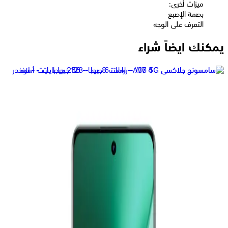
ميزات أخرى:
بصمة الإصبع
التعرف على الوجه
يمكنك ايضاً شراء
نوكيا 105 - ثنائى الشريحة - أزرق
1,039
جنيه
يبدأ من
77
جنيه / الشهر
أوبو A6 ثنائي الشريحة، 256 جيجابايت، 8 جيجابايت، 4G - ذهبي
16,161
جنيه
يبدأ من
1191
جنيه / الشهر
اوبو A6 برو، ثنائي الشريحة، 256 جيجابايت، 8 جيجابايت رام، 5G - أحمر
19,777