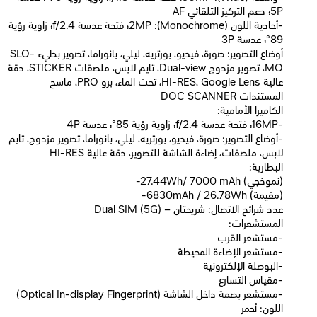
5P؛ دعم التركيز التلقائي AF
-أحادية اللون (Monochrome): ‏2MP؛ فتحة عدسة f/2.4؛ زاوية رؤية
89°؛ عدسة 3P
أوضاع التصوير: صورة، فيديو، بورتريه، ليلي، بانوراما، تصوير بطيء SLO-
MO، تصوير مزدوج Dual-view، تايم لابس، ملصقات STICKER، دقة
عالية HI-RES، Google Lens، تحت الماء، برو PRO، ماسح
المستندات DOC SCANNER
الكاميرا الأمامية:
-‏16MP؛ فتحة عدسة f/2.4؛ زاوية رؤية 85°؛ عدسة 4P
-أوضاع التصوير: صورة، فيديو، بورتريه، ليلي، بانوراما، تصوير مزدوج، تايم
لابس، ملصقات، إضاءة الشاشة للتصوير، دقة عالية HI-RES
البطارية:
-27.44Wh/ 7000 mAh (نموذجي)
-6830mAh / 26.78Wh (مقيمة)
عدد شرائح الاتصال: شريحتان – Dual SIM (5G)
المستشعرات:
-مستشعر القرب
-مستشعر الإضاءة المحيطة
-البوصلة الإلكترونية
-مقياس التسارع
-مستشعر بصمة داخل الشاشة (Optical In-display Fingerprint)
اللون: أحمر