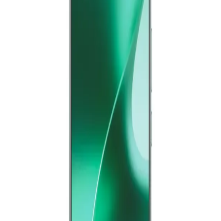
جنيه
يبدأ من
1457
جنيه / الشهر
ريلمي 15 برو ثنائي الشريحة، 256 جيجا، 12 جيجا رام، 5G - فضي
28,282
الدعم عبر البريد الالكتروني
Info@halan.com
جنيه
يبدأ من
2083
جنيه / الشهر
الدعم عبر الهاتف
16303
ريلمى 15T - رامات 12 جيجا - 256 جيجا بايت - بوكس هديه - فضي
قم بتنزيل ابليكيشن حالا
17,999
جنيه
يبدأ من
1326
جنيه / الشهر
الرئيسية
ريلمى 15 برو 5G - رامات 12 جيجا - 256 جيجا بايت - فضي
الفئات
التسوق
27,999
حسابي
جنيه
يبدأ من
2063
جنيه / الشهر