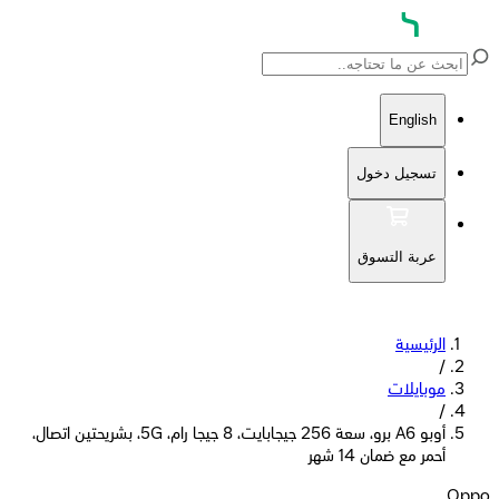
English
تسجيل دخول
عربة التسوق
الرئيسية
/
موبايلات
/
أوبو A6 برو، سعة 256 جيجابايت، 8 جيجا رام، 5G، بشريحتين اتصال،
أحمر مع ضمان 14 شهر
Oppo