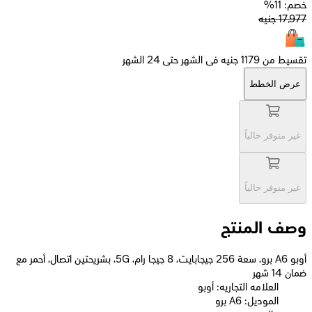
خصم: 11%
17,977
جنيه
تقسيط من 1179 جنيه فى الشهر حتى 24 الشهر
عرض الخطط
غير متوفر حالياً
غير متوفر حالياً
وصف المنتج
أوبو A6 برو، سعة 256 جيجابايت، 8 جيجا رام، 5G، بشريحتين اتصال، أحمر مع
ضمان 14 شهر
العلامه التجاريه: أوبو
الموديل: A6 برو