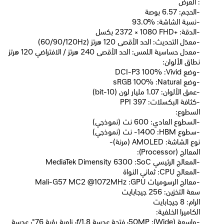
: العرض
-الحجم: 6.57 بوصة
-نسبة الشاشة: ‎93.0%‎
-الدقة: +FHD ‏‎2372 × 1080‎ بكسل
-معدّل التحديث: الحد الأقصى 120 هرتز (60/90/120Hz)
-معدل حساسية اللمس: الحد الأقصى 240 هرتز / الافتراضي 120 هرتز
نطاق الألوان:
-وضع Vivid: ‏100% DCI-P3
-وضع Natural: ‏100% sRGB
-عمق الألوان: 1.07 مليار لون (10-bit)
-كثافة البكسلات: 397 PPI
السطوع:
-السطوع العادي: 600 نت (نموذجي)
-سطوع HBM: ‏1400- نت (نموذجي)
نوع الشاشة: AMOLED (مرنة)-
المعالج (Processor):
-المعالج الرئيسي SoC: ‏MediaTek Dimensity 6300
-المعالج CPU: ثماني النواة
-معالج الرسوميات GPU: ‏Mali-G57 MC2 @1072MHz
سعة التخزين: 256 جيجابايت
الرام: 8 جيجابايت
الكاميرا الخلفية:
-واسعة (Wide): ‏50MP؛ فتحة عدسة f/1.8؛ زاوية رؤية 76°؛ عدسة