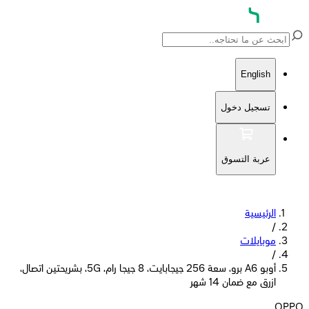
English
تسجيل دخول
عربة التسوق
الرئيسية
/
موبايلات
/
أوبو A6 برو، سعة 256 جيجابايت، 8 جيجا رام، 5G، بشريحتين اتصال،
ازرق مع ضمان 14 شهر
OPPO