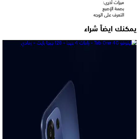
ميزات أخرى:
بصمة الإصبع
التعرف على الوجه
يمكنك ايضاً شراء
نوكيا 105 - ثنائى الشريحة - أزرق
1,039
جنيه
يبدأ من
77
جنيه / الشهر
أوبو A6 ثنائي الشريحة، 256 جيجابايت، 8 جيجابايت، 4G - ذهبي
16,161
جنيه
يبدأ من
1191
جنيه / الشهر
اوبو A6 برو، ثنائي الشريحة، 256 جيجابايت، 8 جيجابايت رام، 5G - أحمر
19,777