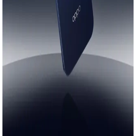
ريلمى 15 برو 5G - رامات 12 جيجا - 256 جيجا بايت - فضي
27,999
جنيه
يبدأ من
2063
جنيه / الشهر
ريلمي 15 برو ثنائي الشريحة، 256 جيجا، 12 جيجا رام، 5G - أخضر
28,282
جنيه
يبدأ من
2083
جنيه / الشهر
اوبو A6 برو ثنائي الشريحة، 256 جيجابايت، 8 جيجابايت رام، 4G - أزرق
نجمي
17,171
جنيه
يبدأ من
1265
جنيه / الشهر
لينوفو Tab One 4G - رامات 4 جيجا - 128 جيجا بايت - رمادي