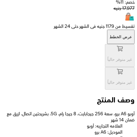
خصم: 11%
17,977
جنيه
تقسيط من 1179 جنيه فى الشهر حتى 24 الشهر
عرض الخطط
غير متوفر حالياً
غير متوفر حالياً
وصف المنتج
أوبو A6 برو، سعة 256 جيجابايت، 8 جيجا رام، 5G، بشريحتين اتصال، ازرق مع
ضمان 14 شهر
العلامه التجاريه: أوبو
الموديل: A6 برو