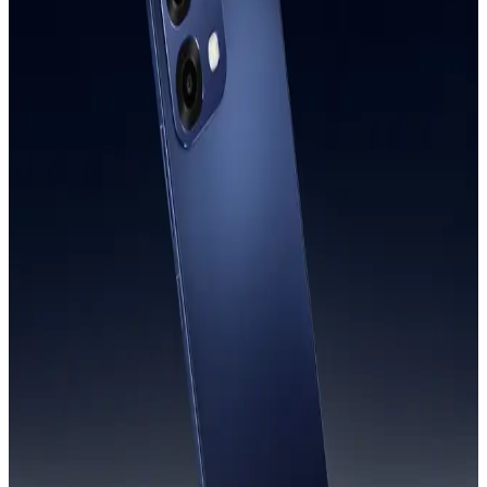
جنيه
يبدأ من
1457
جنيه / الشهر
أوبو A6 ثنائي الشريحة، 256 جيجابايت، 8 جيجابايت، 4G - أزرق
16,161
الدعم عبر البريد الالكتروني
Info@halan.com
جنيه
يبدأ من
1191
جنيه / الشهر
الدعم عبر الهاتف
16303
ريلمي 15 برو ثنائي الشريحة، 256 جيجا، 12 جيجا رام، 5G - فضي
قم بتنزيل ابليكيشن حالا
28,282
جنيه
يبدأ من
2083
جنيه / الشهر
الرئيسية
ريلمى 15T - رامات 12 جيجا - 256 جيجا بايت - بوكس هديه - فضي
الفئات
التسوق
17,999
حسابي
جنيه
يبدأ من
1326
جنيه / الشهر