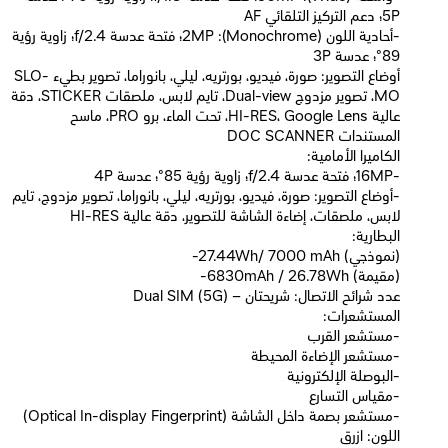
5P؛ دعم التركيز التلقائي AF
-أحادية اللون (Monochrome): ‏2MP؛ فتحة عدسة f/2.4؛ زاوية رؤية
89°؛ عدسة 3P
أوضاع التصوير: صورة، فيديو، بورتريه، ليلي، بانوراما، تصوير بطيء SLO-
MO، تصوير مزدوج Dual-view، تايم لابس، ملصقات STICKER، دقة
عالية HI-RES، Google Lens، تحت الماء، برو PRO، ماسح
المستندات DOC SCANNER
الكاميرا الأمامية:
-‏16MP؛ فتحة عدسة f/2.4؛ زاوية رؤية 85°؛ عدسة 4P
-أوضاع التصوير: صورة، فيديو، بورتريه، ليلي، بانوراما، تصوير مزدوج، تايم
لابس، ملصقات، إضاءة الشاشة للتصوير، دقة عالية HI-RES
البطارية:
-27.44Wh/ 7000 mAh (نموذجي)
-6830mAh / 26.78Wh (مقيمة)
عدد شرائح الاتصال: شريحتان – Dual SIM (5G)
المستشعرات:
-مستشعر القرب
-مستشعر الإضاءة المحيطة
-البوصلة الإلكترونية
-مقياس التسارع
-مستشعر بصمة داخل الشاشة (Optical In-display Fingerprint)
اللون: ازرق