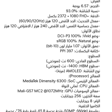
العرض;
-الحجم: 6.57 بوصة
-نسبة الشاشة: ‎93.0%‎
-الدقة: +FHD ‏‎2372 × 1080‎ بكسل
-معدّل التحديث: الحد الأقصى 120 هرتز (60/90/120Hz)
-معدل حساسية اللمس: الحد الأقصى 240 هرتز / الافتراضي 120 هرتز
نطاق الألوان:
-وضع Vivid: ‏100% DCI-P3
-وضع Natural: ‏100% sRGB
-عمق الألوان: 1.07 مليار لون (10-bit)
-كثافة البكسلات: 397 PPI
السطوع:
-السطوع العادي: 600 نت (نموذجي)
-سطوع HBM: ‏1400- نت (نموذجي)
نوع الشاشة: AMOLED (مرنة)-
المعالج (Processor):
-المعالج الرئيسي SoC: ‏MediaTek Dimensity 6300
-المعالج CPU: ثماني النواة
-معالج الرسوميات GPU: ‏Mali-G57 MC2 @1072MHz
سعة التخزين: 256 جيجابايت
الرام: 8 جيجابايت
الكاميرا الخلفية:
-واسعة (Wide): ‏50MP؛ فتحة عدسة f/1.8؛ زاوية رؤية 76°؛ عدسة