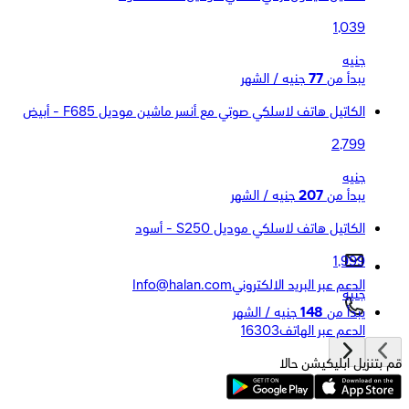
1,039
جنيه
يبدأ من
77
جنيه / الشهر
الكاتيل هاتف لاسلكي صوتي مع أنسر ماشين موديل F685 - أبيض
2,799
جنيه
يبدأ من
207
جنيه / الشهر
الكاتيل هاتف لاسلكي موديل S250 - أسود
1,999
الدعم عبر البريد الالكتروني
Info@halan.com
جنيه
يبدأ من
148
جنيه / الشهر
الدعم عبر الهاتف
16303
قم بتنزيل ابليكيشن حالا