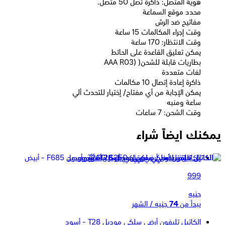
هوية المتصل: ذاكرة تصل 50 متصل.
محدد موقع السماعة
مفاتيح ضد الرش
وقت إجراء المكالمات 15 ساعة
وقت الانتظار: 170 ساعة
يمكن تعليق القاعدة على الحائط
بطاريات قابلة للشحن( (AAA R03
لغات متعددة
ذاكرة إعادة إتصال 10 مكالمات
يمكن الإجابة من أي مفتاح/ إختيار للتحدث ألي
ساعة ومنبه
وقت الشحن: 7 ساعات
يمكنك ايضاً شراء
الكاتيل تليفون أرضي سلكي موديل T26- أسود
999
جنيه
يبدأ من
74
جنيه / الشهر
الكاتيل تليفون أرضي سلكي موديل T28 - أسود