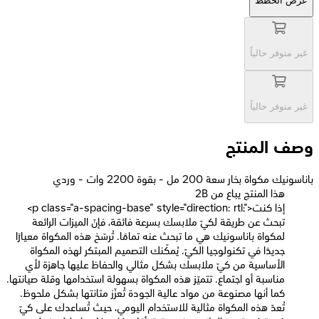
عرض الخطط
غير متوفر حالياً
غير متوفر حالياً
وصف المنتج
باناسونيك مكواة بخار سعة 200 مل - بقوة 2200 وات - وردي
2B هذا المنتج يباع من
<p class="a-spacing-base" style="direction: rtl;">إذا كنت
تبحث عن طريقة لكيّ ملابسك بسرعة فائقة، فإنّ الميزات الرائعة
لمكواة باناسونيك هي ما تبحث عنه تمامًا. تُرسّخ هذه المكواة معيارًا
جديدًا في تكنولوجيا الكيّ. يُمكّنك التصميم المبتكر لهذه المكواة
الأساسية من كيّ ملابسك بشكل مثالي والحفاظ عليها جاهزة لأي
مناسبة أو اجتماع. تتميّز هذه المكواة بسهولة استخدامها وقلة صيانتها.
كما أنها مصنوعة من مواد عالية الجودة تُعزّز متانتها بشكل ملحوظ.
تُعدّ هذه المكواة مثالية للاستخدام اليومي، حيث تُساعدك على كيّ