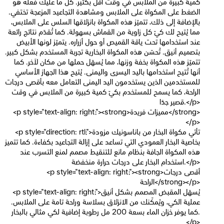
كمية كبيرة من الملابس في وقت أقل بكثير. كل ما عليك فعله هو
الضغط على المكواة على الملابس ومشاهدة التجاعيد المزعجة تختفي.
بالإضافة إلى ذلك، تتميّز هذه المكواة بانزلاقها السلس على الملابس،
مما يُتيح لك كيّ كل زاوية من القماش بسهولة. كما تُقدّم نتائج رائعة
عند استخدامها تحت ياقة القميص أو حول أزراره. يتميّز لونها الأبيض
بتصميم أنيق. تُحسّن هذه المكواة البخارية تجربة المستخدم بشكل كبير.
تتميّز هذه المكواة بخفة وزنها، مما يُسهّل حملها من مكان لآخر. كما
أنها تُتيح استخدامها باليد اليسرى واليمنى. يُتيح هذا الجهاز الأساسي
للمستخدمين الذين يستخدمون اليد اليمنى التعامل معه بأقصى درجات
الراحة، كما يسمح للمستخدم بكيّ كمية كبيرة من الملابس في وقت
قصير جدًا.</p>
<p style="text-align: right;"><strong>مميزات فريدة</strong>
</p>
<p style="direction: rtl;">تأتي مكواة البخار من باناسونيك مزودة
بخاصية البخار العمودي التي تساعد على إزالة التجاعيد بكفاءة. كما تتميز
هذه المكواة الجافة بنظام مانع للتنقيط مصمم لمنع التسرب عند
استخدام البخار على درجات حرارة منخفضة.</p>
<p style="text-align: right;"><strong>أقصى درجات
الراحة</strong></p>
<p style="text-align: right;">يُسهّل المقبض المصمم بشكل أنيق
عملية الكي، ويُمكّنك من الانزلاق بسلاسة وراحة تامة على الملابس.
كما يوفر خزان الماء بسعة 200 مل رطوبة إضافية لكي مثالي بالبخار.
</p>