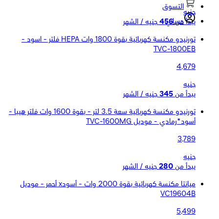
التسوق
جنيه
حسابي
يبدأ من
456
جنيه / الشهر
تورنيدو مكنسة كهربائية بقوة 1800 وات HEPA فلتر - اسود -
TVC-1800EB
4,679
جنيه
يبدأ من
345
جنيه / الشهر
تورنيدو مكنسة كهربائية سعة 3.5 لتر - بقوة 1600 وات فلتر هيبا -
أسود*رمادي - موديل TVC-1600MG
3,789
جنيه
يبدأ من
280
جنيه / الشهر
ميانتا مكنسة كهربائية بقوة 2000 وات - أسودx أحمر - موديل
VC19604B
5,499