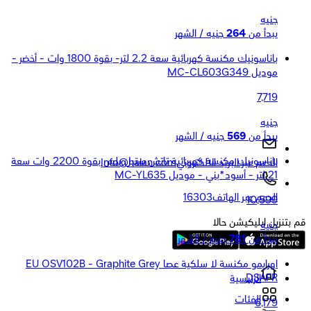
جنيه
يبدأ من
264
جنيه / الشهر
باناسونيك مكنسة كهربائية سعة 2.2 لتر- بقوة 1800 وات - أخضر -
موديل MC-CL603G349
7,719
جنيه
يبدأ من
569
جنيه / الشهر
باناسونيك مكنسة كهربائية تاتش ستيل بلس بقوة 2200 وات سعة
الدعم عبر البريد الالكتروني
Info@halan.com
21 لتر - أسود*بني - موديل MC-YL635
الدعم عبر الهاتف
16303
10,599
قم بتنزيل ابليكيشن حالا
جنيه
يبدأ من
781
جنيه / الشهر
اورايمو مكنسة لا سلكية عصا EU OSV102B - Graphite Grey
DSAFR
الرئيسية
الفئات
6,179