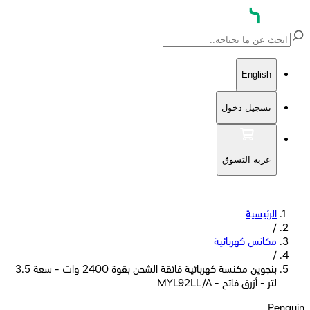
English
تسجيل دخول
عربة التسوق
الرئيسية
/
مكانس كهربائية
/
بنجوين مكنسة كهربائية فائقة الشحن بقوة 2400 وات - سعة 3.5
لتر - أزرق فاتح - MYL92LL/A
Penguin