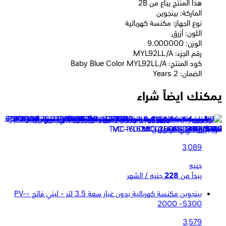
2B هذا المنتج يباع من
الماركة: بينجوين
نوع الجهاز: مكنسة كهربائية
اللون: أزرق
الوزن: 9.000000
رقم الجزء: MYL92LL/A
كود المنتج: Baby Blue Color MYL92LL/A
الضمان: 2 Years
يمكنك ايضاً شراء
بينجوين مكنسة كهربائية بدون غبار سعة 3.5 لتر - بنفسجى - PV-
2000 - 5317
3,089
جنيه
يبدأ من
228
جنيه / الشهر
بينجوين مكنسة كهربائية بدون غبار سعة 3.5 لتر - لبني فاتح -PV-
2000 -5300
3,579