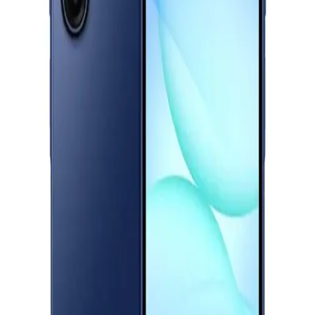
سامسونج جلاكسى A36 5G - رامات 8 جيجا - 256 جيجا بايت -
لافندر
الدعم عبر البريد الالكتروني
Info@halan.com
19,999
جنيه
الدعم عبر الهاتف
16303
يبدأ من
1473
جنيه / الشهر
قم بتنزيل ابليكيشن حالا
سامسونج جالاكسي A17 ثنائي الشريحة، 256 جيجابايت، 8 جيجابايت
رام، 4G - ازرق
14,490
الرئيسية
الفئات
جنيه
يبدأ من
1068
جنيه / الشهر
التسوق
ريلمي 15 برو ثنائي الشريحة، 256 جيجا، 12 جيجا رام، 5G - أخضر
حسابي
28,282
جنيه
يبدأ من
2083
جنيه / الشهر