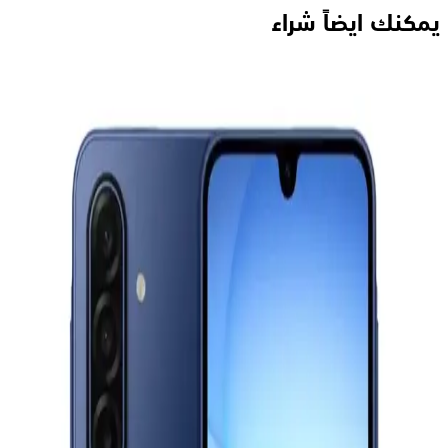
يمكنك ايضاً شراء
ريلمي 15 برو ثنائي الشريحة، 256 جيجا، 12 جيجا رام، 5G - فضي
28,282
جنيه
يبدأ من
2083
جنيه / الشهر
سامسونج جلاكسى A26 5G - رامات 8 جيجا - 256 جيجا بايت -
أسود
18,299
جنيه
يبدأ من
1348
جنيه / الشهر
سامسونج جلاكسى A17 4G - رامات 6 جيجا - 128 جيجا بايت - أسود
11,199
جنيه
يبدأ من
825
جنيه / الشهر