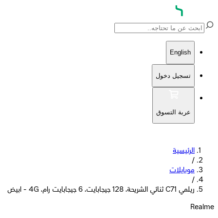
English
تسجيل دخول
عربة التسوق
الرئيسية
/
موبايلات
/
ريلمي C71 ثنائي الشريحة، 128 جيجابايت، 6 جيجابايت رام، 4G - ابيض
Realme