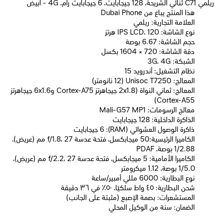
ريلمي C71 ثنائي الشريحة، 128 جيجابايت، 6 جيجابايت رام، 4G - ابيض
Dubai Phone هذا المنتج يباع من
العلامة التجارية: ريلمي
نوع الشاشة: IPS LCD، 120 هرتز
حجم الشاشة: 6.67 بوصة
دقة الشاشة: 720 × 1604 بكسل
الشبكة: 3G، 4G
نظام التشغيل: أندرويد 15
المعالج: Unisoc T7250 (12 نانومتر)
المعالج: ثماني النواة (2x1.8 جيجاهرتز Cortex-A75 و6x1.6 جيجاهرتز
Cortex-A55)
معالج الرسومات: Mali-G57 MP1
الذاكرة الداخلية: 128 جيجابايت
ذاكرة الوصول العشوائي (RAM): 6 جيجابايت
الكاميرا الرئيسية:50 ميجابكسل، فتحة عدسة f/1.8، 27 مم (عريض)،
1/2.88 بوصة، PDAF
الكاميرا الأمامية: 5 ميجابكسل، فتحة عدسة f/2.2، 27 مم (عريض)،
1/5.0 بوصة، 1.12 ميكرومتر
نوع البطارية: 6000 مللي أمبير/ساعة
شحن البطارية: ٤٥ واط سلكيًا، ٥٠٪ في ٣٦ دقيقة
المستشعرات: بصمة الإصبع (مثبتة على الجانب)
الضمان: سنة من الوكيل المحلي