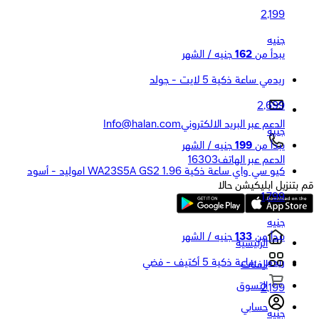
2,199
جنيه
يبدأ من
162
جنيه / الشهر
ريدمي ساعة ذكية 5 لايت - جولد
2,699
الدعم عبر البريد الالكتروني
Info@halan.com
جنيه
يبدأ من
199
جنيه / الشهر
الدعم عبر الهاتف
16303
كيو سي واي ساعة ذكية WA23S5A GS2 1.96 اموليد - أسود
قم بتنزيل ابليكيشن حالا
1,799
جنيه
يبدأ من
133
جنيه / الشهر
الرئيسية
ريدمي ساعة ذكية 5 أكتيف - فضي
الفئات
التسوق
2,199
حسابي
جنيه