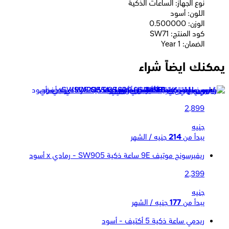
نوع الجهاز: الساعات الذكية
اللون: أسود
الوزن: 0.500000
كود المنتج: SW71
الضمان: 1 Year
يمكنك ايضاً شراء
ريفيرسونج موتيف 9 ماكس ساعة ذكية SW905 - فضي
2,899
جنيه
يبدأ من
214
جنيه / الشهر
ريفيرسونج موتيف 9E ساعة ذكية SW905 - رمادي x أسود
2,399
جنيه
يبدأ من
177
جنيه / الشهر
ريدمي ساعة ذكية 5 أكتيف - أسود