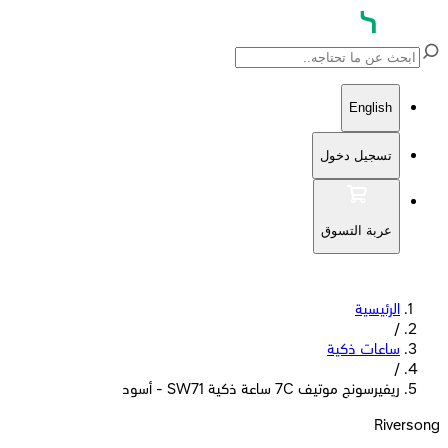
English
تسجيل دخول
عربة التسوق
الرئيسية
/
ساعات ذكية
/
ريفيرسونج موتيف 7C ساعة ذكية SW71 - أسود
Riversong