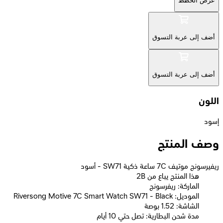
عرض الخطط
أضف إلى عربة التسوق
أضف إلى عربة التسوق
اللون
إسود
وصف المنتج
ريفيرسونج موتيف 7C ساعة ذكية SW71 - أسود
2B هذا المنتج يباع من
الماركة: ريفرسونج
الموديل: Riversong Motive 7C Smart Watch SW71 - Black
الشاشة: 1.52 بوصة
مدة شحن البطارية: تصل حتي 10 أيام