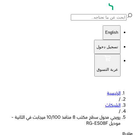
English
تسجيل دخول
عربة التسوق
الرئيسية
/
الشبكات
/
رويجي محول سطح مكتب 8 منافذ 10/100 ميجابت في الثانية -
موديل RG-ES08F
Ruijie