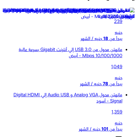
شاومى كابل Type-C طوله 150 سم
239
جنيه
يبدأ من
18
جنيه / الشهر
مانهتن محول من USB 3.0 إلي أنترنت Gigabit بسرعة عالية
10/100/1000 Mbps - أبيض
1,049
جنيه
يبدأ من
78
جنيه / الشهر
مانهتن محول Analog VGA و Audio USB إلي Digital HDMI
Signal - أسود
1,359
جنيه
يبدأ من
101
جنيه / الشهر