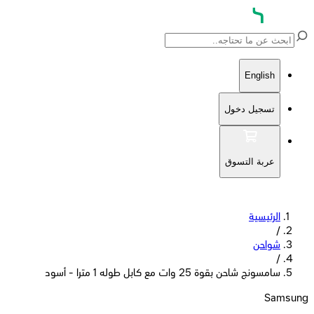
English
تسجيل دخول
عربة التسوق
الرئيسية
/
شواحن
/
سامسونج شاحن بقوة 25 وات مع كابل طوله 1 مترا - أسود
Samsung