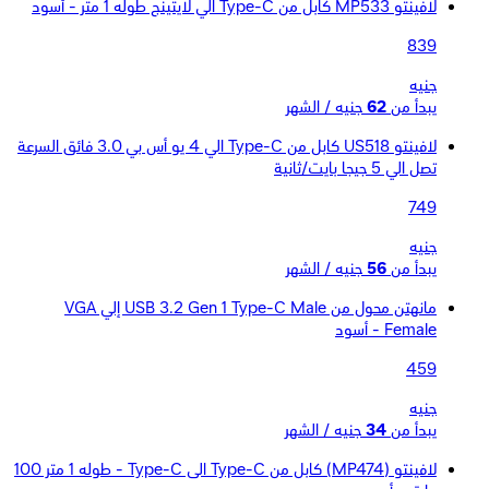
لافينتو MP533 كابل من Type-C الي لايتينج طوله 1 متر - أسود
839
جنيه
يبدأ من
62
جنيه / الشهر
لافينتو US518 كابل من Type-C الي 4 يو أس بي 3.0 فائق السرعة
تصل الي 5 جيجا بايت/ثانية
749
جنيه
يبدأ من
56
جنيه / الشهر
مانهتن محول من USB 3.2 Gen 1 Type-C Male إلي VGA
Female - أسود
459
جنيه
يبدأ من
34
جنيه / الشهر
لافينتو (MP474) كابل من Type-C الى Type-C - طوله 1 متر 100