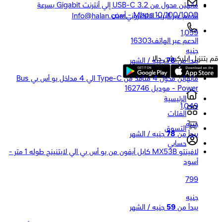
مانهتن محول من USB-C 3.2 إلي أنترنت Gigabit بسرعة
10/100/1000 Mbps - أبيض
الدعم عبر البريد الالكتروني
Info@halan.com
1,059
الدعم عبر الهاتف
16303
جنيه
قم بتنزيل ابليكيشن حالا
يبدأ من
78
جنيه / الشهر
مانهاتن محول 4 منافذ من Type-C الي 4 مداخل يو أس بي Bus
Power - موديل 162746
الرئيسية
1,049
الفئات
جنيه
التسوق
يبدأ من
78
جنيه / الشهر
حسابي
لافينتو MX53B كابل أيفون من يو أس بي الي لايتنينج طوله 1 متر -
أسود
799
جنيه
يبدأ من
59
جنيه / الشهر