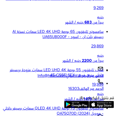
9,269
جنيه
يبدأ من
683
جنيه / الشهر
سامسونج تليفزيون 65 بوصة LED 4K UHD سمارت نسخة AI
ريسيفر بلت ان - اسود - UA65U8000F
29,869
جنيه
يبدأ من
2200
جنيه / الشهر
شارب تليفزيون 55 بوصة LED UHD 4K سمارت مزودة بريسيفر
داخلي بدون فريم - 4T-C55FL6EX
الدعم عبر البريد الالكتروني
Info@halan.com
19,999
الدعم عبر الهاتف
16303
جنيه
قم بتنزيل ابليكيشن حالا
يبدأ من
1473
جنيه / الشهر
سامسونج تليفزيون 75 بوصة QLED 4K UHD سمارت برسيفر داخلي
- موديل QA75Q70D (2024)