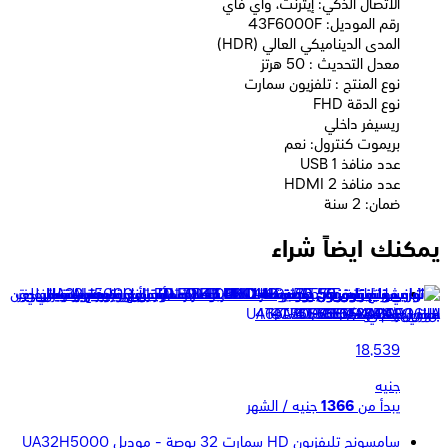
الاتصال الذكي: إيثرنت، واي فاي
رقم الموديل: 43F6000F
المدى الديناميكي العالي (HDR)
معدل التحديث : 50 هرتز
نوع المنتج : تلفزيون سمارت
نوع الدقة FHD
ريسيفر داخلي
بريموت كنترول: نعم
عدد منافذ USB 1
عدد منافذ HDMI 2
ضمان: 2 سنة
يمكنك ايضاً شراء
شارب تليفزيون 50 بوصة LED UHD سمارت أندرويد مزودة بريسيفر
داخلي - 4T-C50FL6EX
18,539
جنيه
يبدأ من
1366
جنيه / الشهر
سامسونج تليفزيون HD سمارت 32 بوصة - موديل UA32H5000