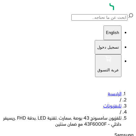
English
تسجيل دخول
عربة التسوق
الرئيسية
/
تليفزيونات
/
تلفزيون سامسونج 43 بوصة ,سمارت ,تقنية LED ,بدقة FHD ,ريسيفر
داخلي - 43F6000F مع ضمان سنتين
Samsung