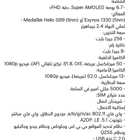
الشاشة:
• 6.7 بوصة Super AMOLED، دقة FHD+
المعالج:
• MediaTek Helio G99 (6nm) أو Exynos 1330 (5nm)
ثماني النواة 2.4 جيجاهرتز
سعة التخزين:
• 256 جيجا بايت
ذاكرة رام:
•8 جيجا بايت
الكاميرا الخلفية:
• 50 ميجابكسل عريضة، f/1.8، OIS، تركيز تلقائي (AF)، فيديو 1080p
الكاميرا الأمامية:
•13 ميجابكسل، f/2.0 (عريضة)، فيديو 1080p
سعة البطارية:
• 5000 مللي أمبير في الساعة،
عدد شرائح SIM:
• شريحتان اتصال
إمكانية الاتصال:
• واي فاي 802.11 a/b/g/n/ac، مزدوج النطاق، واي فاي مباشر
• بلوتوث 5.1، A2DP، LE
• نظام تحديد المواقع جي بي اس وجلوناس ونظام بيدو وجاليليو
ونظام QZSS
• USB فئة C 2.0