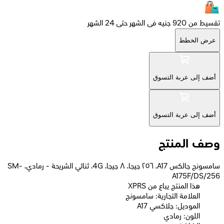
تقسيط من 920 جنيه فى الشهر حتى 24 الشهر
عرض الخطط
أضف إلى عربة التسوق
أضف إلى عربة التسوق
وصف المنتج
سامسونج جالكس A17، ٢٥٦ جيجا، ٨ جيجا، 4G، ثنائي الشريحة - رمادي، SM-
A175F/DS/256
XPRS هذا المنتج يباع من
العلامة التجارية: سامسونج
الموديل: جلاكسي A17
اللون: رمادي