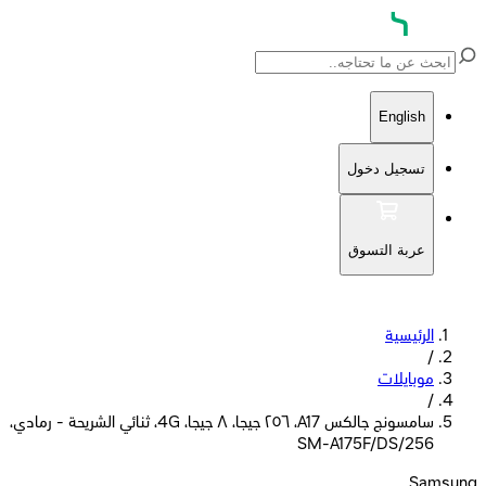
English
تسجيل دخول
عربة التسوق
الرئيسية
/
موبايلات
/
سامسونج جالكس A17، ٢٥٦ جيجا، ٨ جيجا، 4G، ثنائي الشريحة - رمادي،
SM-A175F/DS/256
Samsung