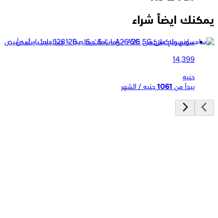
يمكنك ايضاً شراء
سامسونج جلاكسى A26 5G - رامات 6 جيجا - 128 جيجا بايت - أبيض
14,399
جنيه
يبدأ من
1061
جنيه / الشهر